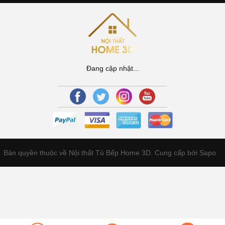
Đang cập nhật...
Bản quyền thuộc về Nội thất Tủ Bếp Home 3D.
Cung cấp bởi Sapo