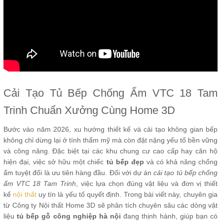
Cải Tạo Tủ Bếp Chống Ẩm VTC 18 Tam
Trinh Chuẩn Xưởng Cùng Home 3D
Bước vào năm 2026, xu hướng thiết kế và cải tạo không gian bếp
không chỉ dừng lại ở tính thẩm mỹ mà còn đặt nặng yếu tố bền vững
và công năng. Đặc biệt tại các khu chung cư cao cấp hay căn hộ
hiện đại, việc sở hữu một chiếc
tủ bếp đẹp
và có khả năng chống
ẩm tuyệt đối là ưu tiên hàng đầu. Đối với dự án
cải tạo tủ bếp chống
ẩm VTC 18 Tam Trinh
, việc lựa chọn đúng vật liệu và đơn vị thiết
kế
nội thất
uy tín là yếu tố quyết định. Trong bài viết này, chuyên gia
từ Công ty Nội thất Home 3D sẽ phân tích chuyên sâu các dòng vật
liệu
tủ bếp gỗ công nghiệp hà nội
đang thịnh hành, giúp bạn có