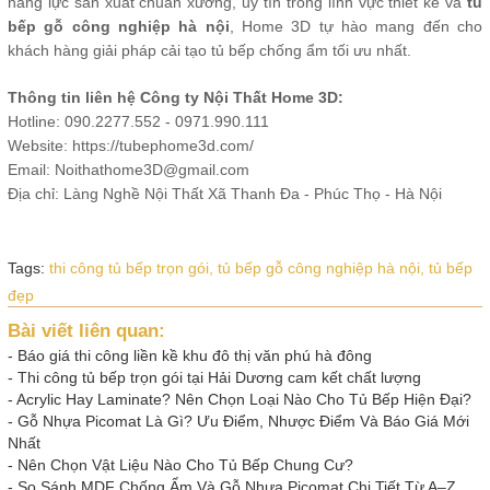
năng lực sản xuất chuẩn xưởng, uy tín trong lĩnh vực thiết kế và
tủ
bếp gỗ công nghiệp hà nội
, Home 3D tự hào mang đến cho
khách hàng giải pháp cải tạo tủ bếp chống ẩm tối ưu nhất.
Thông tin liên hệ Công ty Nội Thất Home 3D:
Hotline: 090.2277.552 - 0971.990.111
Website: https://tubephome3d.com/
Email: Noithathome3D@gmail.com
Địa chỉ: Làng Nghề Nội Thất Xã Thanh Đa - Phúc Thọ - Hà Nội
Tags:
thi công tủ bếp trọn gói,
tủ bếp gỗ công nghiệp hà nội,
tủ bếp
đẹp
Bài viết liên quan:
-
Báo giá thi công liền kề khu đô thị văn phú hà đông
-
Thi công tủ bếp trọn gói tại Hải Dương cam kết chất lượng
-
Acrylic Hay Laminate? Nên Chọn Loại Nào Cho Tủ Bếp Hiện Đại?
-
Gỗ Nhựa Picomat Là Gì? Ưu Điểm, Nhược Điểm Và Báo Giá Mới
Nhất
-
Nên Chọn Vật Liệu Nào Cho Tủ Bếp Chung Cư?
-
So Sánh MDF Chống Ẩm Và Gỗ Nhựa Picomat Chi Tiết Từ A–Z