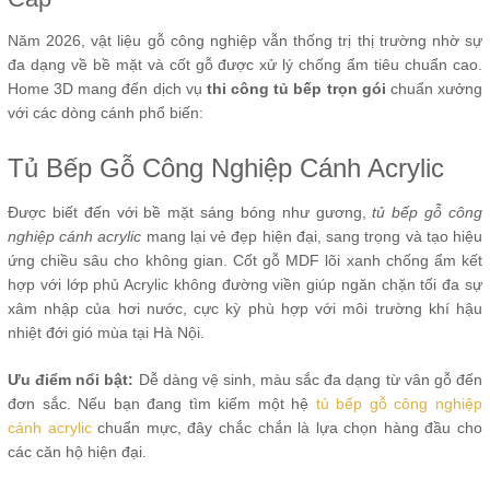
Năm 2026, vật liệu gỗ công nghiệp vẫn thống trị thị trường nhờ sự
đa dạng về bề mặt và cốt gỗ được xử lý chống ẩm tiêu chuẩn cao.
Home 3D mang đến dịch vụ
thi công tủ bếp trọn gói
chuẩn xưởng
với các dòng cánh phổ biến:
Tủ Bếp Gỗ Công Nghiệp Cánh Acrylic
Được biết đến với bề mặt sáng bóng như gương,
tủ bếp gỗ công
nghiệp cánh acrylic
mang lại vẻ đẹp hiện đại, sang trọng và tạo hiệu
ứng chiều sâu cho không gian. Cốt gỗ MDF lõi xanh chống ẩm kết
hợp với lớp phủ Acrylic không đường viền giúp ngăn chặn tối đa sự
xâm nhập của hơi nước, cực kỳ phù hợp với môi trường khí hậu
nhiệt đới gió mùa tại Hà Nội.
Ưu điểm nổi bật:
Dễ dàng vệ sinh, màu sắc đa dạng từ vân gỗ đến
đơn sắc. Nếu bạn đang tìm kiếm một hệ
tủ bếp gỗ công nghiệp
cánh acrylic
chuẩn mực, đây chắc chắn là lựa chọn hàng đầu cho
các căn hộ hiện đại.