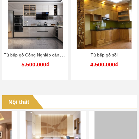
T
ủ bếp gỗ Công Nghiệp cánh phủ acrylic
Tủ bếp gỗ sồi
5.500.000₫
4.500.000₫
Nội thất