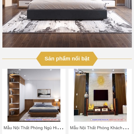
Sản phẩm nổi bật
M
ẫu Nội Thất Phòng Ngủ Hiện Đại
M
ẫu Nội Thất Phòng Khách Đẹp