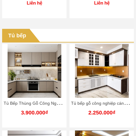
Liên hệ
Liên hệ
Tủ bếp
T
ủ Bếp Thùng Gỗ Công Nghiệp - Cánh Phun Sơn (MTS08)
T
ủ bếp gỗ công nghiệp cánh phủ sơn công
3.900.000₫
2.250.000₫