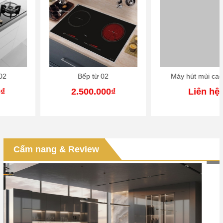
Bếp từ 02
Máy hút mùi cao cấp
2.500.000₫
Liên hệ
Thi công tủ bếp trọn gói tại Hải Dương cam kết chất
lượng
Thi công tủ bếp trọn gói tại Hải Dương cam kết chất lượng:
Bảng vật liệu, giải pháp kỹ thuật và báo giá tối ưu [Tóm tắt
Cẩm nang & Review
phản hồi nhanh từ...