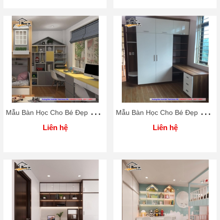
M
ẫu Bàn Học Cho Bé Đẹp Rẻ Home 3D
M
ẫu Bàn Học Cho Bé Đẹp Rẻ Home 3D
Liên hệ
Liên hệ