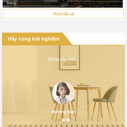
Xem tất cả
Hãy cùng trải nghiệm
Đang cập nhật...
Hương Suri