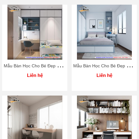
M
ẫu Bàn Học Cho Bé Đẹp Rẻ Home 3D
M
ẫu Bàn Học Cho Bé Đẹp Rẻ Home 3D
Liên hệ
Liên hệ