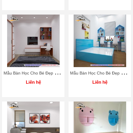
M
ẫu Bàn Học Cho Bé Đẹp Rẻ Home 3D
M
ẫu Bàn Học Cho Bé Đẹp Rẻ Home 3D
Liên hệ
Liên hệ