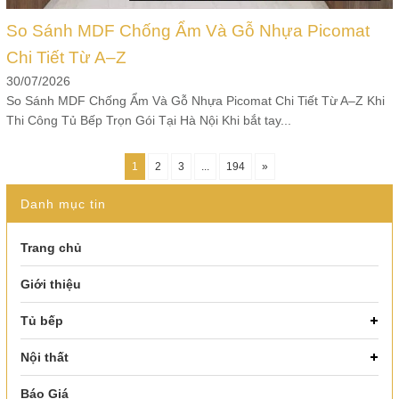
So Sánh MDF Chống Ẩm Và Gỗ Nhựa Picomat
Chi Tiết Từ A–Z
30/07/2026
So Sánh MDF Chống Ẩm Và Gỗ Nhựa Picomat Chi Tiết Từ A–Z Khi
Thi Công Tủ Bếp Trọn Gói Tại Hà Nội Khi bắt tay...
1
2
3
...
194
»
Danh mục tin
Trang chủ
Giới thiệu
Tủ bếp
Nội thất
Báo Giá