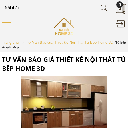
0
Trang chủ
Tư Vấn Báo Giá Thiết Kế Nội Thất Tủ Bếp Home 3D
Tủ bếp
Acrylic đẹp
TƯ VẤN BÁO GIÁ THIẾT KẾ NỘI THẤT TỦ
BẾP HOME 3D