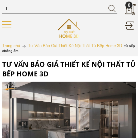
0
Trang chủ
Tư Vấn Báo Giá Thiết Kế Nội Thất Tủ Bếp Home 3D
tủ bếp
chống ẩm
TƯ VẤN BÁO GIÁ THIẾT KẾ NỘI THẤT TỦ
BẾP HOME 3D