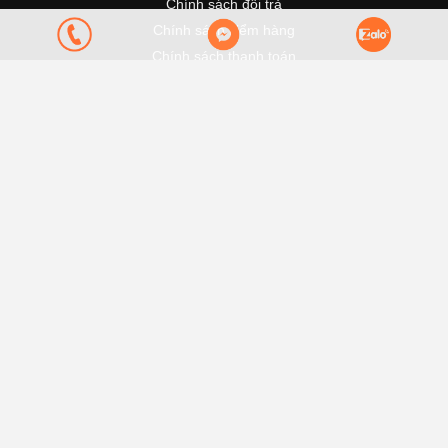
Chính sách đổi trả
Chính sách kiểm hàng
Chính sách thanh toán
Quy định sử dụng
Đang cập nhật...
Bản quyền thuộc về Nội thất Tủ Bếp Home 3D.
Cung cấp bởi Sapo