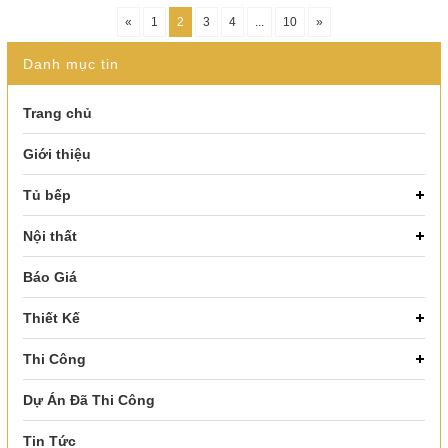
«
1
2
3
4
...
10
»
Danh mục tin
Trang chủ
Giới thiệu
Tủ bếp
Nội thất
Báo Giá
Thiết Kế
Thi Công
Dự Án Đã Thi Công
Tin Tức