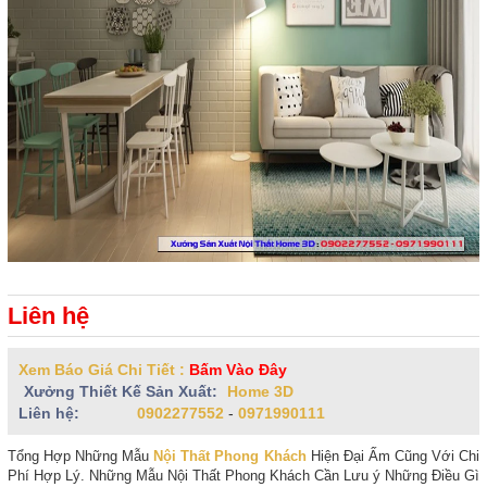
Liên hệ
Xem Báo Giá Chi Tiết :
Bấm Vào Đây
Xưởng Thiết Kế Sản Xuất:
Home 3D
Liên hệ:
0902277552
-
0971990111
Tổng Hợp Những Mẫu
Nội Thất Phong Khách
Hiện Đại Ấm Cũng Với Chi
Phí Hợp Lý. Những Mẫu Nội Thất Phong Khách Cần Lưu ý Những Điều Gì