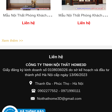
M
ẫu Nội Thất Phòng Khách Đẹp
M
ẫu Nội Thất Phòng Khách Đẹp
Liên hệ
Liên hệ
Xem thêm >>
Liên hệ
CÔNG TY TNHH NỘI THẤT HOME3D
Giấy đăng ký kinh doanh số 0108036026 do sở kế hoạch và đầu tư
thành phố Hà Nội cấp ngày 13/06/2023
Thanh Đa - Phúc Thọ - Hà Nội
0902277552
-
0971990111
Noithathome3D@gmail.com