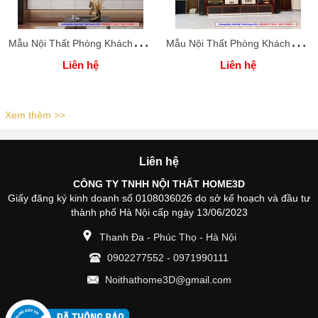
M
ẫu Nội Thất Phòng Khách Đẹp
M
ẫu Nội Thất Phòng Khách Đẹp
Liên hệ
Liên hệ
Xem thêm >>
Liên hệ
CÔNG TY TNHH NỘI THẤT HOME3D
Giấy đăng ký kinh doanh số 0108036026 do sở kế hoạch và đầu tư
thành phố Hà Nội cấp ngày 13/06/2023
Thanh Đa - Phúc Thọ - Hà Nội
0902277552
-
0971990111
Noithathome3D@gmail.com