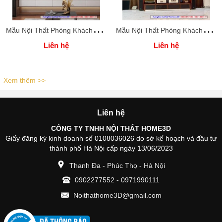
M
ẫu Nội Thất Phòng Khách Đẹp
M
ẫu Nội Thất Phòng Khách Đẹp
Liên hệ
Liên hệ
Xem thêm >>
Liên hệ
CÔNG TY TNHH NỘI THẤT HOME3D
Giấy đăng ký kinh doanh số 0108036026 do sở kế hoạch và đầu tư
thành phố Hà Nội cấp ngày 13/06/2023
Thanh Đa - Phúc Thọ - Hà Nội
0902277552
-
0971990111
Noithathome3D@gmail.com