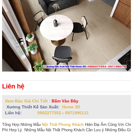
Liên hệ
Xem Báo Giá Chi Tiết :
Bấm Vào Đây
Xưởng Thiết Kế Sản Xuất:
Home 3D
Liên hệ:
0902277552
-
0971990111
Tổng Hợp Những Mẫu
Nội Thất Phong Khách
Hiện Đại Ấm Cũng Với Chi
Phí Hợp Lý. Những Mẫu Nội Thất Phong Khách Cần Lưu ý Những Điều Gì