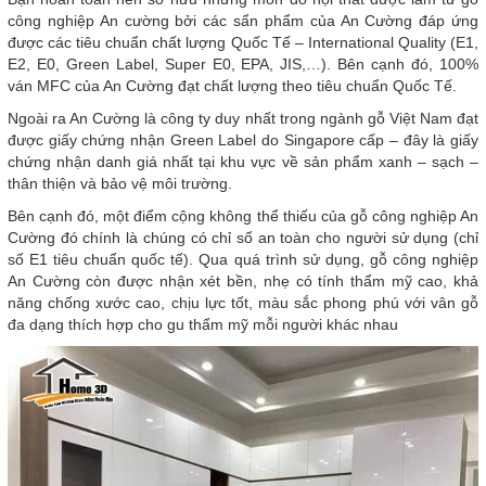
công nghiệp An cường bởi các sẩn phẩm của An Cường đáp ứng
được các tiêu chuẩn chất lượng Quốc Tế – International Quality (E1,
E2, E0, Green Label, Super E0, EPA, JIS,…). Bên cạnh đó, 100%
ván MFC của An Cường đạt chất lượng theo tiêu chuẩn Quốc Tế.
Ngoài ra An Cường là công ty duy nhất trong ngành gỗ Việt Nam đạt
được giấy chứng nhận Green Label do Singapore cấp – đây là giấy
chứng nhận danh giá nhất tại khu vực về sản phẩm xanh – sạch –
thân thiện và bảo vệ môi trường.
Bên cạnh đó, một điểm cộng không thể thiếu của gỗ công nghiệp An
Cường đó chính là chúng có chỉ số an toàn cho người sử dụng (chỉ
số E1 tiêu chuẩn quốc tế). Qua quá trình sử dụng, gỗ công nghiệp
An Cường còn được nhận xét bền, nhẹ có tính thẩm mỹ cao, khả
năng chống xước cao, chịu lực tốt, màu sắc phong phú với vân gỗ
đa dạng thích hợp cho gu thẩm mỹ mỗi người khác nhau