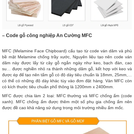
– Code gỗ công nghiệp An Cường MFC
MFC (Melamine Face Chipboard) cấu tạo từ code ván dăm và phủ
bề mặt Melamine chống trầy xước, Nguyên liệu tạo nên code ván
dăm này được lấy từ cây gỗ ngắn ngày như keo, bạch đàn, cao
su… được nghiền nhỏ ra thành những dăm gỗ, kết hợp với keo và
được ép để tạo nên tấm gỗ có độ dày tiêu chuẩn là 18mm, 25mm,…
có thể có những độ dày khác tùy vào đơn đặt hàng. Ván MFC còn
có kích thước tiêu chuẩn phổ thông là 1200mm x 2400mm.
MFC được chia làm 2 loại: MFC thường và MFC chống ẩm (code
xanh). MFC chống ẩm được thêm một số phụ gia chống ẩm nên
được đề cao khả năng sử dụng trong môi trường nhiều ẩm mốc.