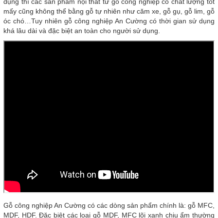
dụng thì các sản phẩm nội thất từ gỗ công nghiệp có chất lượng tốt
mấy cũng không thể bằng gỗ tự nhiên như căm xe, gỗ gụ, gỗ lim, gỗ
óc chó…Tuy nhiên gỗ công nghiệp An Cường có thời gian sử dụng
khá lâu dài và đặc biệt an toàn cho người sử dụng.
Gỗ công nghiệp An Cường có các dòng sản phẩm chính là: gỗ MFC,
MDF, HDF. Đặc biệt các loại gỗ MDF, MFC lõi xanh chịu ẩm thường