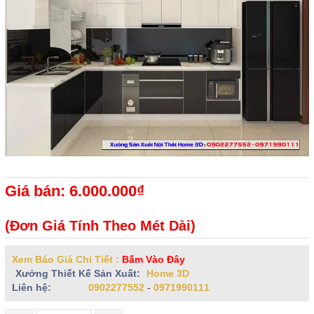
Giá bán: 6.000.000₫
(Đơn Giá Tính Theo Mét Dài)
Xem Báo Giá Chi Tiết :
Bấm Vào Đây
Xưởng Thiết Kế Sản Xuất:
Home 3D
Liên hệ:
0902277552
-
0971990111