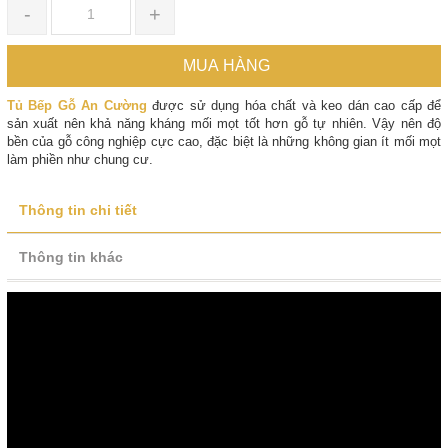
-
+
MUA HÀNG
Tủ Bếp Gỗ An Cường
được sử dụng hóa chất và keo dán cao cấp để
sản xuất nên khả năng kháng mối mọt tốt hơn gỗ tự nhiên. Vậy nên độ
bền của gỗ công nghiệp cực cao, đặc biệt là những không gian ít mối mọt
làm phiền như chung cư.
Thông tin chi tiết
Thông tin khác