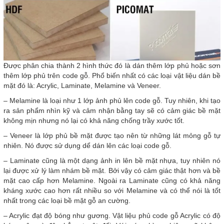
Được phân chia thành 2 hình thức đó là dán thêm lớp phủ hoặc sơn
thêm lớp phủ trên code gỗ. Phổ biến nhất có các loại vật liệu dán bề
mặt đó là: Acrylic, Laminate, Melamine và Veneer.
– Melamine là loại như 1 lớp ảnh phủ lên code gỗ. Tuy nhiên, khi tạo
ra sản phẩm nhìn kỹ và cảm nhận bằng tay sẽ có cảm giác bề mặt
không mịn nhưng nó lại có khả năng chống trầy xước tốt.
– Veneer là lớp phủ bề mặt được tạo nên từ những lát mỏng gỗ tự
nhiên. Nó được sử dụng dể dán lên các loại code gỗ.
– Laminate cũng là một dạng ảnh in lên bề mặt nhựa, tuy nhiên nó
lại được xử lý làm nhám bề mặt. Bởi vậy có cảm giác thật hơn và bề
mặt cao cấp hơn Melamine. Ngoài ra Laminate cũng có khả năng
kháng xước cao hơn rất nhiều so với Melamine và có thể nói là tốt
nhất trong các loại bề mặt gỗ an cường.
– Acrylic đạt độ bóng như gương. Vật liệu phủ code gỗ Acrylic có độ