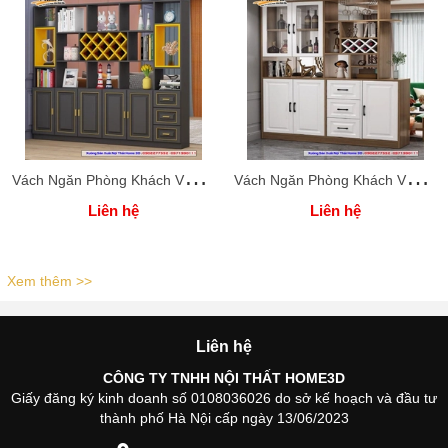
V
ách Ngăn Phòng Khách Và Bếp ( Xưởng Nội Thất Home 3D )
V
ách Ngăn Phòng Khách Và Bếp ( Xưởng Nội Thất Home 3D )
Liên hệ
Liên hệ
Xem thêm >>
Liên hệ
CÔNG TY TNHH NỘI THẤT HOME3D
Giấy đăng ký kinh doanh số 0108036026 do sở kế hoạch và đầu tư
thành phố Hà Nội cấp ngày 13/06/2023