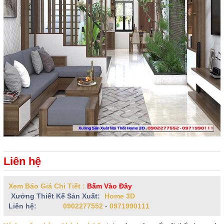
Liên hệ
Xem Báo Giá Chi Tiết :
Bấm Vào Đây
Xưởng Thiết Kế Sản Xuất:
Home 3D
Liên hệ:
0902277552
-
0971990111