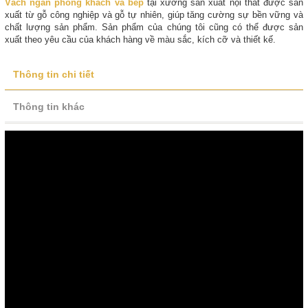
Vách ngăn phòng khách và bếp
tại xưởng sản xuất nội thất được sản
xuất từ gỗ công nghiệp và gỗ tự nhiên, giúp tăng cường sự bền vững và
chất lượng sản phẩm. Sản phẩm của chúng tôi cũng có thể được sản
xuất theo yêu cầu của khách hàng về màu sắc, kích cỡ và thiết kế.
Thông tin chi tiết
Thông tin khác