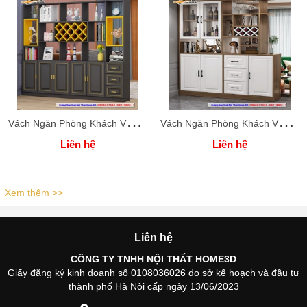
V
ách Ngăn Phòng Khách Và Bếp ( Xưởng Nội Thất Home 3D )
V
ách Ngăn Phòng Khách Và Bếp ( Xưởng Nội Thất Home 3D )
Liên hệ
Liên hệ
Xem thêm >>
Liên hệ
CÔNG TY TNHH NỘI THẤT HOME3D
Giấy đăng ký kinh doanh số 0108036026 do sở kế hoạch và đầu tư
thành phố Hà Nội cấp ngày 13/06/2023