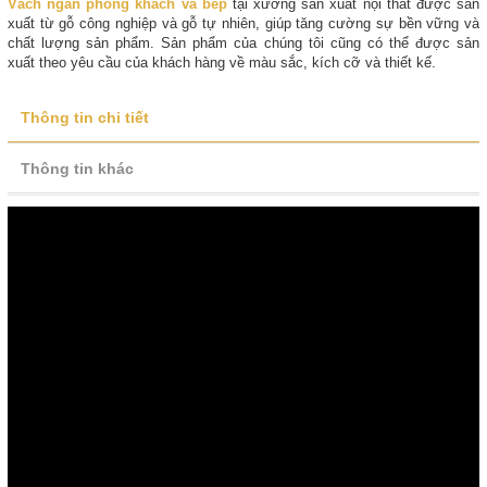
Vách ngăn phòng khách và bếp
tại xưởng sản xuất nội thất được sản
xuất từ gỗ công nghiệp và gỗ tự nhiên, giúp tăng cường sự bền vững và
chất lượng sản phẩm. Sản phẩm của chúng tôi cũng có thể được sản
xuất theo yêu cầu của khách hàng về màu sắc, kích cỡ và thiết kế.
Thông tin chi tiết
Thông tin khác