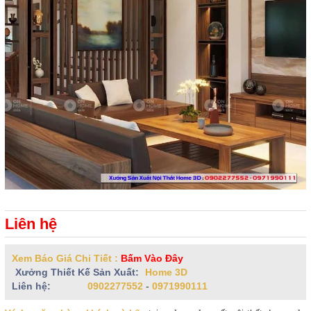
Liên hệ
Xem Báo Giá Chi Tiết :
Bấm Vào Đây
Xưởng Thiết Kế Sản Xuất:
Home 3D
Liên hệ:
0902277552
-
0971990111