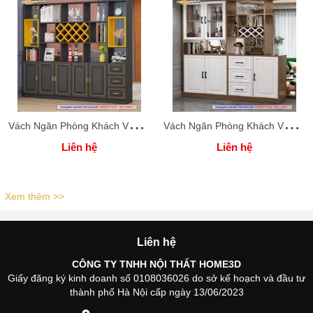
V
ách Ngăn Phòng Khách Và Bếp ( Xưởng Nội Thất Home 3D )
V
ách Ngăn Phòng Khách Và Bếp ( Xưởng Nội Thất Home 3D )
Liên hệ
Liên hệ
Xem thêm >>
Liên hệ
CÔNG TY TNHH NỘI THẤT HOME3D
Giấy đăng ký kinh doanh số 0108036026 do sở kế hoạch và đầu tư
thành phố Hà Nội cấp ngày 13/06/2023