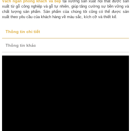
Vách ngăn phòng khách và bếp
tại xưởng sản xuất nội thất được sản
xuất từ gỗ công nghiệp và gỗ tự nhiên, giúp tăng cường sự bền vững và
chất lượng sản phẩm. Sản phẩm của chúng tôi cũng có thể được sản
xuất theo yêu cầu của khách hàng về màu sắc, kích cỡ và thiết kế.
Thông tin chi tiết
Thông tin khác