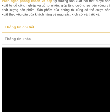
Vách ngăn phòng khách và bếp
tại xưởng sản xuất nội thất được sản
xuất từ gỗ công nghiệp và gỗ tự nhiên, giúp tăng cường sự bền vững và
chất lượng sản phẩm. Sản phẩm của chúng tôi cũng có thể được sản
xuất theo yêu cầu của khách hàng về màu sắc, kích cỡ và thiết kế.
Thông tin chi tiết
Thông tin khác