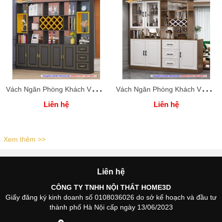
V
ách Ngăn Phòng Khách Và Bếp ( Xưởng Nội Thất Home 3D )
V
ách Ngăn Phòng Khách Và Bếp ( Xưởng Nội Thất Home 3D )
Liên hệ
Liên hệ
Xem thêm >>
Liên hệ
CÔNG TY TNHH NỘI THẤT HOME3D
Giấy đăng ký kinh doanh số 0108036026 do sở kế hoạch và đầu tư
thành phố Hà Nội cấp ngày 13/06/2023