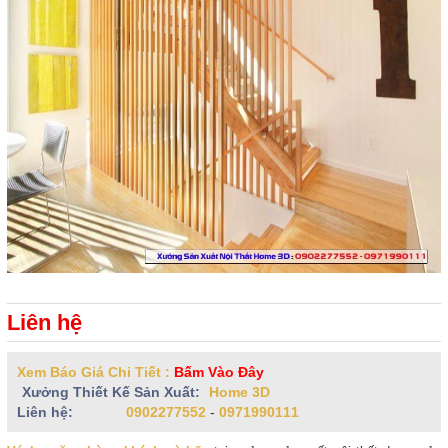
Liên hệ
Xem Báo Giá Chi Tiết :
Bấm Vào Đây
Xưởng Thiết Kế Sản Xuất:
Home 3D
Liên hệ:
0902277552
-
0971990111