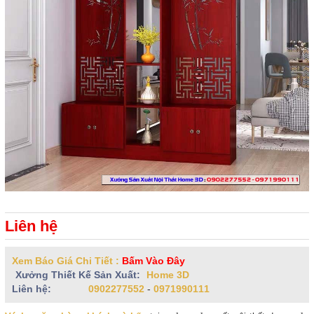
Liên hệ
Xem Báo Giá Chi Tiết :
Bấm Vào Đây
Xưởng Thiết Kế Sản Xuất:
Home 3D
Liên hệ:
0902277552
-
0971990111