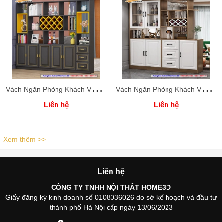
V
ách Ngăn Phòng Khách Và Bếp ( Xưởng Nội Thất Home 3D )
V
ách Ngăn Phòng Khách Và Bếp ( Xưởng Nội Thất Home 3D )
Liên hệ
Liên hệ
Xem thêm >>
Liên hệ
CÔNG TY TNHH NỘI THẤT HOME3D
Giấy đăng ký kinh doanh số 0108036026 do sở kế hoạch và đầu tư
thành phố Hà Nội cấp ngày 13/06/2023