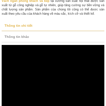
Vách ngăn phòng khách và bếp
tại xưởng sản xuất nội thất được sản
xuất từ gỗ công nghiệp và gỗ tự nhiên, giúp tăng cường sự bền vững và
chất lượng sản phẩm. Sản phẩm của chúng tôi cũng có thể được sản
xuất theo yêu cầu của khách hàng về màu sắc, kích cỡ và thiết kế.
Thông tin chi tiết
Thông tin khác