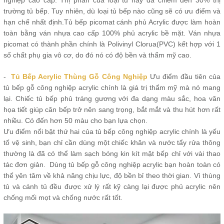
trường tủ bếp. Tuy nhiên, dù loại tủ bếp nào cũng sẽ có ưu điểm và
hạn chế nhất định.Tủ bếp picomat cánh phủ Acrylic được làm hoàn
toàn bằng ván nhựa cao cấp 100% phủ acrylic bề mặt. Ván nhựa
picomat có thành phần chính là Polivinyl Clorua(PVC) kết hợp với 1
số chất phụ gia vô cơ, do đó nó có độ bền và thẩm mỹ cao.
-
Tủ Bếp Acrylic Thùng Gỗ Công Nghiệp
Ưu điểm đầu tiên của
tủ bếp gỗ công nghiệp acrylic chính là giá trị thẩm mỹ mà nó mang
lại. Chiếc tủ bếp phủ tráng gương với đa dạng màu sắc, hoa văn
họa tiết giúp căn bếp trở nên sang trọng, bắt mắt và thu hút hơn rất
nhiều. Có đến hơn 50 màu cho bạn lựa chọn.
Ưu điểm nổi bật thứ hai của tủ bếp công nghiệp acrylic chính là yếu
tố vệ sinh, bạn chỉ cần dùng một chiếc khăn và nước tẩy rửa thông
thường là đã có thể làm sạch bóng kin kít mặt bếp chỉ với vài thao
tác đơn giản. Dùng tủ bếp gỗ công nghiệp acrylic bạn hoàn toàn có
thể yên tâm về khả năng chịu lực, độ bền bỉ theo thời gian. Vì thùng
tủ và cánh tủ đều được xử lý rất kỹ càng lại được phủ acrylic nên
chống mối mọt và chống nước rất tốt.