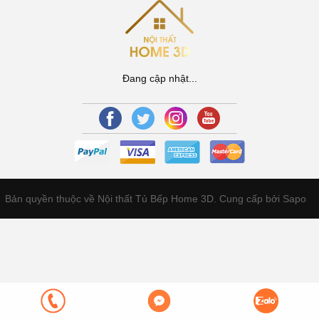
Đang cập nhật...
Bản quyền thuộc về Nội thất Tủ Bếp Home 3D.
Cung cấp bởi Sapo