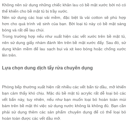
Không nên sử dụng những chiếc khăn lau có bề mặt xước bởi nó có
thể khiến cho bề mặt tủ bị trầy xước.
Nên sử dụng các loại vải mềm, đặc biệt là vải cotton sẽ phù hợp
hơn cho quá trình vệ sinh của bạn. Bởi loại tủ này có bề mặt sáng
bóng và rất dễ lau chùi.
Trong trường hợp nếu như xuất hiện các vết xước trên bề mặt tủ,
nên sử dụng giấy nhám đánh lên trên bề mặt xước đấy. Sau đó, sử
dụng khăn mềm để lau sạch bụi và xịt keo bóng hoặc chống xước
lên trên.
Lựa chọn dung dịch tẩy rửa chuyên dụng
Phòng bếp thường xuất hiện rất nhiều các vết bẩn từ dầu, mỡ khiến
bạn cảm thấy khó chịu. Mặc dù bề mặt tủ acrylic rất dễ loại bỏ các
vết bẩn này, tuy nhiên, nếu như bạn muốn loại bỏ hoàn toàn mùi
bám trên bề mặt thì việc sử dụng nước không là không đủ. Bạn cần
phải sử dụng thêm các sản phẩm chuyên dụng để có thể loại bỏ
hoàn toàn được các vết dầu mỡ.