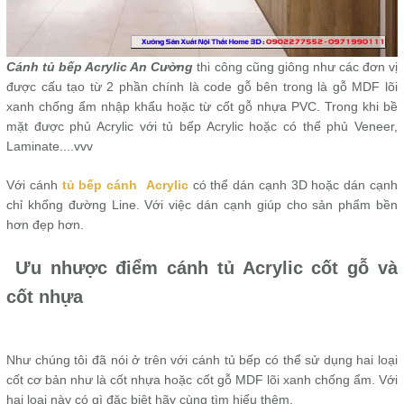
Cánh tủ bếp Acrylic An Cường
thi công cũng giông như các đơn vị
được cấu tạo từ 2 phần chính là code gỗ bên trong là gỗ MDF lõi
xanh chống ẩm nhập khẩu hoặc từ cốt gỗ nhựa PVC. Trong khi bề
mặt được phủ Acrylic với tủ bếp Acrylic hoặc có thể phủ Veneer,
Laminate....vvv
Với cánh
tủ bếp cánh Acrylic
có thể dán cạnh 3D hoặc dán cạnh
chỉ khổng đường Line. Với việc dán cạnh giúp cho sản phẩm bền
hơn đẹp hơn.
Ưu nhược điểm cánh tủ Acrylic cốt gỗ và
cốt nhựa
Như chúng tôi đã nói ở trên với cánh tủ bếp có thể sử dụng hai loại
cốt cơ bản như là cốt nhựa hoặc cốt gỗ MDF lõi xanh chống ẩm. Với
hai loại này có gì đặc biệt hãy cùng tìm hiểu thêm.