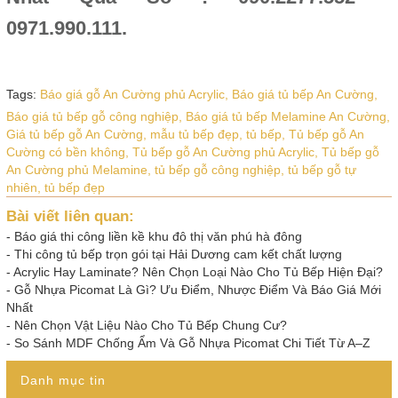
0971.990.111.
Tags:
Báo giá gỗ An Cường phủ Acrylic,
Báo giá tủ bếp An Cường,
Báo giá tủ bếp gỗ công nghiệp,
Báo giá tủ bếp Melamine An Cường,
Giá tủ bếp gỗ An Cường,
mẫu tủ bếp đẹp,
tủ bếp,
Tủ bếp gỗ An
Cường có bền không,
Tủ bếp gỗ An Cường phủ Acrylic,
Tủ bếp gỗ
An Cường phủ Melamine,
tủ bếp gỗ công nghiệp,
tủ bếp gỗ tự
nhiên,
tủ bếp đẹp
Bài viết liên quan:
-
Báo giá thi công liền kề khu đô thị văn phú hà đông
-
Thi công tủ bếp trọn gói tại Hải Dương cam kết chất lượng
-
Acrylic Hay Laminate? Nên Chọn Loại Nào Cho Tủ Bếp Hiện Đại?
-
Gỗ Nhựa Picomat Là Gì? Ưu Điểm, Nhược Điểm Và Báo Giá Mới
Nhất
-
Nên Chọn Vật Liệu Nào Cho Tủ Bếp Chung Cư?
-
So Sánh MDF Chống Ẩm Và Gỗ Nhựa Picomat Chi Tiết Từ A–Z
Danh mục tin