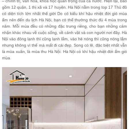
– chính trị, văn hóa, khoa học quan trọng của cả nước. Hiện tại, bao
gồm 12 quận, 1 thị xã và 17 huyện. Hà Nội nằm trong top 17 Thủ đô
có diện tích lớn nhất thế giới Do có kiểu khí hậu nhiệt đới gió mùa
ẩm nên đến du lịch Hà Nội, bạn có thể thưởng thức đủ 4 mùa trong
năm. Mỗi mùa đều có những đặc trưng riêng, cho bạn những cảm
nhận khác nhau về cuộc sống, về cảnh vật và con người nơi đây. Hà
Nội vào đông lạnh thì cũng lạnh lắm, vào hè nóng thì cũng nóng lắm
nhưng không vì thế mà mất đi cái đẹp. Song có lẽ, đặc biệt nhất vẫn
là mùa xuân, là mùa thu Hà Nội. Hà Nội có khí hậu nhiệt đới ẩm gió
mùa