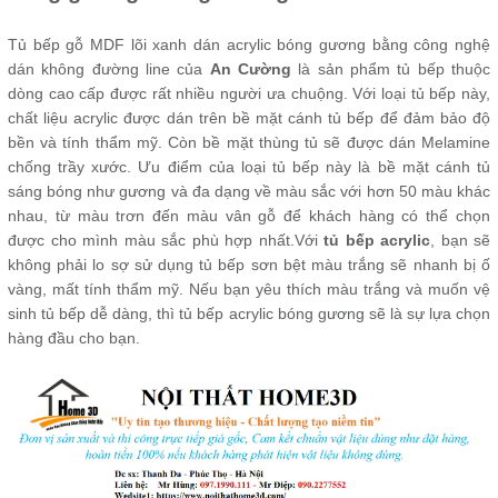
Tủ bếp gỗ MDF lõi xanh dán acrylic bóng gương bằng công nghệ
dán không đường line của
An Cường
là sản phẩm tủ bếp thuộc
dòng cao cấp được rất nhiều người ưa chuộng. Với loại tủ bếp này,
chất liệu acrylic được dán trên bề mặt cánh tủ bếp để đảm bảo độ
bền và tính thẩm mỹ. Còn bề mặt thùng tủ sẽ được dán Melamine
chống trầy xước. Ưu điểm của loại tủ bếp này là bề mặt cánh tủ
sáng bóng như gương và đa dạng về màu sắc với hơn 50 màu khác
nhau, từ màu trơn đến màu vân gỗ để khách hàng có thể chọn
được cho mình màu sắc phù hợp nhất.Với
tủ bếp acrylic
, bạn sẽ
không phải lo sợ sử dụng tủ bếp sơn bệt màu trắng sẽ nhanh bị ố
vàng, mất tính thẩm mỹ. Nếu bạn yêu thích màu trắng và muốn vệ
sinh tủ bếp dễ dàng, thì tủ bếp acrylic bóng gương sẽ là sự lựa chọn
hàng đầu cho bạn.