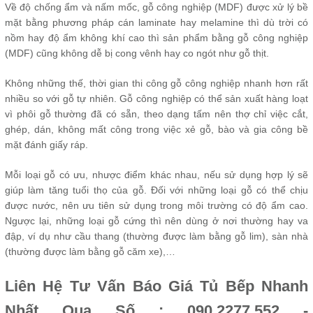
Về độ chống ẩm và nấm mốc, gỗ công nghiệp (MDF) được xử lý bề
mặt bằng phương pháp cán laminate hay melamine thì dù trời có
nồm hay độ ẩm không khí cao thì sản phẩm bằng gỗ công nghiệp
(MDF) cũng không dễ bị cong vênh hay co ngót như gỗ thịt.
Không những thế, thời gian thi công gỗ công nghiệp nhanh hơn rất
nhiều so với gỗ tự nhiên. Gỗ công nghiệp có thể sản xuất hàng loạt
vì phôi gỗ thường đã có sẵn, theo dạng tấm nên thợ chỉ việc cắt,
ghép, dán, không mất công trong việc xẻ gỗ, bào và gia công bề
mặt đánh giấy ráp.
Mỗi loại gỗ có ưu, nhược điểm khác nhau, nếu sử dụng hợp lý sẽ
giúp làm tăng tuổi thọ của gỗ. Đối với những loại gỗ có thể chịu
được nước, nên ưu tiên sử dụng trong môi trường có độ ẩm cao.
Ngược lại, những loại gỗ cứng thì nên dùng ở nơi thường hay va
đập, ví dụ như cầu thang (thường được làm bằng gỗ lim), sàn nhà
(thường được làm bằng gỗ căm xe),…
Liên Hệ Tư Vấn Báo Giá Tủ Bếp Nhanh
Nhất Qua Số : 090.2277.552 -