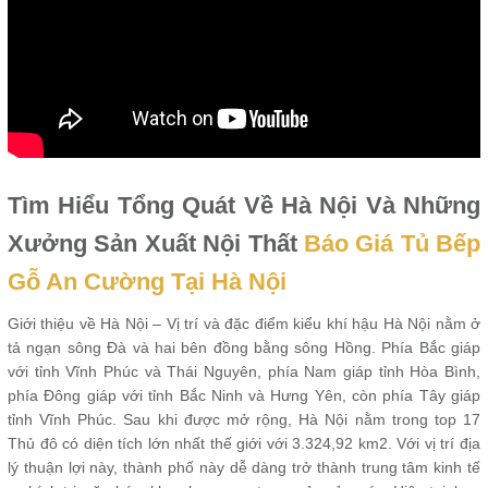
Tìm Hiểu Tổng Quát Về Hà Nội Và Những
Xưởng Sản Xuất Nội Thất
Báo Giá Tủ Bếp
Gỗ An Cường Tại Hà Nội
Giới thiệu về Hà Nội – Vị trí và đặc điểm kiểu khí hậu Hà Nội nằm ở
tả ngạn sông Đà và hai bên đồng bằng sông Hồng. Phía Bắc giáp
với tỉnh Vĩnh Phúc và Thái Nguyên, phía Nam giáp tỉnh Hòa Bình,
phía Đông giáp với tỉnh Bắc Ninh và Hưng Yên, còn phía Tây giáp
tỉnh Vĩnh Phúc. Sau khi được mở rộng, Hà Nội nằm trong top 17
Thủ đô có diện tích lớn nhất thế giới với 3.324,92 km2. Với vị trí địa
lý thuận lợi này, thành phố này dễ dàng trở thành trung tâm kinh tế