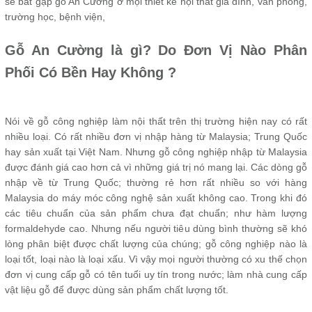
sẽ bắt gặp gỗ An Cường ở mọi thiết kế nội thất gia đình, văn phòng,
trường học, bệnh viện,
Gỗ An Cường là gì? Do Đơn Vị Nào Phân
Phối Có Bền Hay Không ?
Nói về gỗ công nghiệp làm nội thất trên thị trường hiện nay có rất
nhiều loại. Có rất nhiều đơn vị nhập hàng từ Malaysia; Trung Quốc
hay sản xuất tại Việt Nam. Nhưng gỗ công nghiệp nhập từ Malaysia
được đánh giá cao hơn cả vì những giá trị nó mang lại. Các dòng gỗ
nhập về từ Trung Quốc; thường rẻ hơn rất nhiều so với hàng
Malaysia do máy móc công nghệ sản xuất không cao. Trong khi đó
các tiêu chuẩn của sản phẩm chưa đạt chuẩn; như hàm lượng
formaldehyde cao. Nhưng nếu người tiêu dùng bình thường sẽ khó
lòng phân biệt được chất lượng của chúng; gỗ công nghiệp nào là
loại tốt, loại nào là loại xấu. Vì vậy mọi người thường có xu thế chọn
đơn vị cung cấp gỗ có tên tuổi uy tín trong nước; làm nhà cung cấp
vật liệu gỗ để được dùng sản phẩm chất lượng tốt.