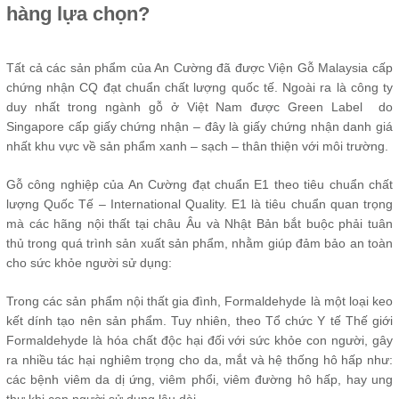
hàng lựa chọn?
Tất cả các sản phẩm của An Cường đã được Viện Gỗ Malaysia cấp
chứng nhận CQ đạt chuẩn chất lượng quốc tế. Ngoài ra là công ty
duy nhất trong ngành gỗ ở Việt Nam được Green Label do
Singapore cấp giấy chứng nhận – đây là giấy chứng nhận danh giá
nhất khu vực về sản phẩm xanh – sạch – thân thiện với môi trường.
Gỗ công nghiệp của An Cường đạt chuẩn E1 theo tiêu chuẩn chất
lượng Quốc Tế – International Quality. E1 là tiêu chuẩn quan trọng
mà các hãng nội thất tại châu Âu và Nhật Bản bắt buộc phải tuân
thủ trong quá trình sản xuất sản phẩm, nhằm giúp đảm bảo an toàn
cho sức khỏe người sử dụng:
Trong các sản phẩm nội thất gia đình, Formaldehyde là một loại keo
kết dính tạo nên sản phẩm. Tuy nhiên, theo Tổ chức Y tế Thế giới
Formaldehyde là hóa chất độc hại đối với sức khỏe con người, gây
ra nhiều tác hại nghiêm trọng cho da, mắt và hệ thống hô hấp như:
các bệnh viêm da dị ứng, viêm phổi, viêm đường hô hấp, hay ung
thư khi con người sử dụng lâu dài.