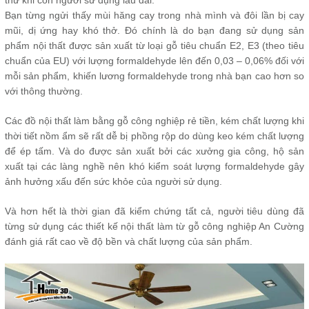
Bạn từng ngửi thấy mùi hăng cay trong nhà mình và đôi lần bị cay
mũi, dị ứng hay khó thở. Đó chính là do bạn đang sử dụng sản
phẩm nội thất được sản xuất từ loại gỗ tiêu chuẩn E2, E3 (theo tiêu
chuẩn của EU) với lượng formaldehyde lên đến 0,03 – 0,06% đối với
mỗi sản phẩm, khiến lương formaldehyde trong nhà bạn cao hơn so
với thông thường.
Các đồ nội thất làm bằng gỗ công nghiệp rẻ tiền, kém chất lượng khi
thời tiết nồm ẩm sẽ rất dễ bị phồng rộp do dùng keo kém chất lượng
để ép tấm. Và do được sản xuất bởi các xưởng gia công, hộ sản
xuất tại các làng nghề nên khó kiểm soát lượng formaldehyde gây
ảnh hưởng xấu đến sức khỏe của người sử dụng.
Và hơn hết là thời gian đã kiểm chứng tất cả, người tiêu dùng đã
từng sử dụng các thiết kế nội thất làm từ gỗ công nghiệp An Cường
đánh giá rất cao về độ bền và chất lượng của sản phẩm.