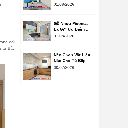
Chọn Loại Nào
01/08/2026
u:
Cho Tủ Bếp Hiện
Đại?
Gỗ Nhựa Picomat
Là Gì? Ưu Điểm,
Nhược Điểm Và
01/08/2026
Báo Giá Mới Nhất
ương đối
à từ Bắc
Nên Chọn Vật Liệu
Nào Cho Tủ Bếp
Chung Cư?
30/07/2026