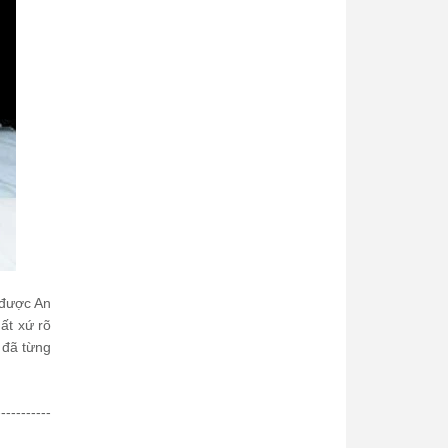
 được An
ất xứ rõ
 đã từng
-----------