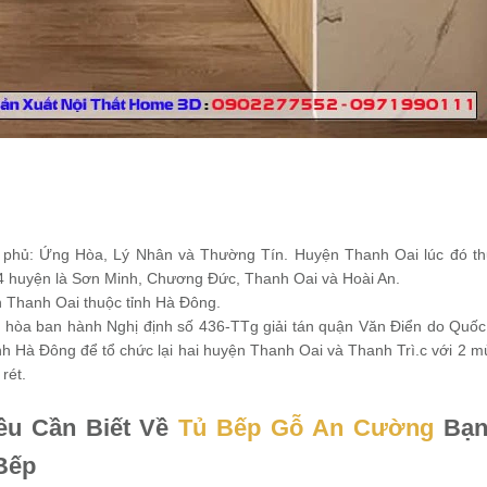
 phủ: Ứng Hòa, Lý Nhân và Thường Tín. Huyện Thanh Oai lúc đó t
4 huyện là Sơn Minh, Chương Đức, Thanh Oai và Hoài An.
n Thanh Oai thuộc tỉnh Hà Đông.
hòa ban hành Nghị định số 436-TTg giải tán quận Văn Điển do Quốc 
tỉnh Hà Đông để tổ chức lại hai huyện Thanh Oai và Thanh Trì.c với 2 m
rét.
ều Cần Biết Về
Tủ Bếp Gỗ An Cường
Bạn
 Bếp