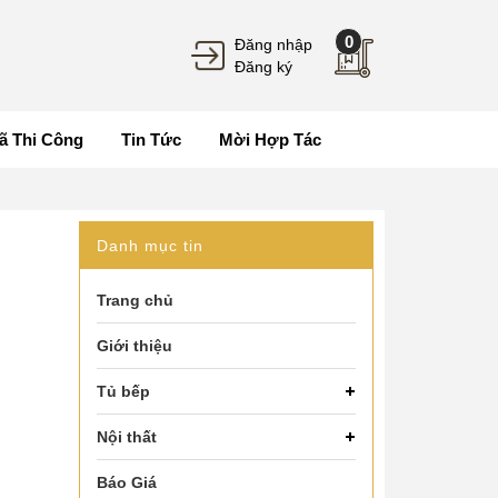
0
Đăng nhập
Đăng ký
ã Thi Công
Tin Tức
Mời Hợp Tác
Danh mục tin
Trang chủ
Giới thiệu
Tủ bếp
Nội thất
Báo Giá