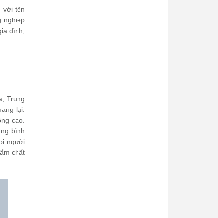
 với tên
g nghiệp
ia đình,
a; Trung
ang lại.
ông cao.
ùng bình
ọi người
hẩm chất