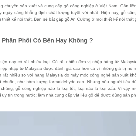
ếng chuyên sản xuất và cung cấp gỗ công nghiệp ở Việt Nam. Gắn liền
y ngày càng khẳng định chất lượng tuyệt vời nhất. Hiện nay, gỗ côn
hiết kế nội thất. Bạn sẽ bắt gặp gỗ An Cường ở mọi thiết kế nội thất g
o Phân Phối Có Bền Hay Không ?
hiện nay có rất nhiều loại. Có rất nhiều đơn vị nhập hàng từ Malaysi
iệp nhập từ Malaysia được đánh giá cao hơn cả vì những giá trị nó m
 rất nhiều so với hàng Malaysia do máy móc công nghệ sản xuất kh
ạt chuẩn; như hàm lượng formaldehyde cao. Nhưng nếu người tiêu d
húng; gỗ công nghiệp nào là loại tốt, loại nào là loại xấu. Vì vậy m
i uy tín trong nước; làm nhà cung cấp vật liệu gỗ để được dùng sản p