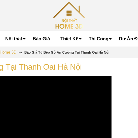
Nội thất
Báo Giá
Thiết Kế
Thi Công
Dự Án Đ
p Home 3D
Báo Giá Tủ Bếp Gỗ An Cường Tại Thanh Oai Hà Nội
 Tại Thanh Oai Hà Nội