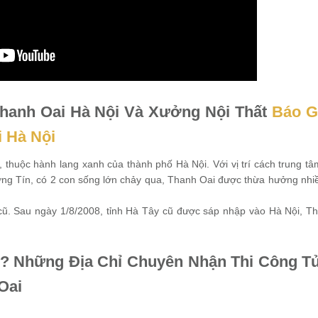
Thanh Oai Hà Nội Và Xưởng Nội Thất
Báo G
 Hà Nội
huộc hành lang xanh của thành phố Hà Nội. Với vị trí cách trung tâ
ường Tín, có 2 con sống lớn chảy qua, Thanh Oai được thừa hưởng nhi
cũ. Sau ngày 1/8/2008, tỉnh Hà Tây cũ được sáp nhập vào Hà Nội, T
âu? Những Địa Chỉ Chuyên Nhận Thi Công T
 Oai