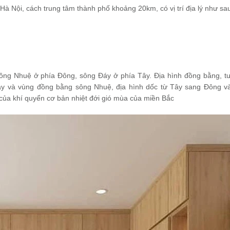
 Nội, cách trung tâm thành phố khoảng 20km, có vị trí địa lý như sa
ông Nhuệ ở phía Đông, sông Đáy ở phía Tây. Địa hình đồng bằng, t
đáy và vùng đồng bằng sông Nhuệ, địa hình dốc từ Tây sang Đông v
ủa khí quyển cơ bản nhiệt đới gió mùa của miền Bắc