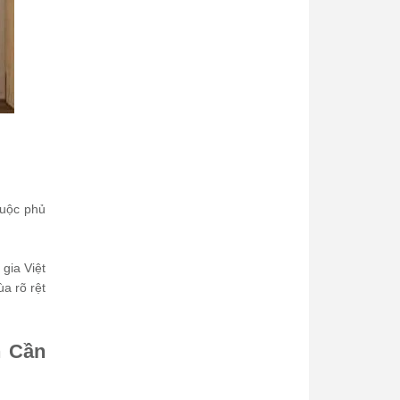
huộc phủ
gia Việt
ùa rõ rệt
 Cần