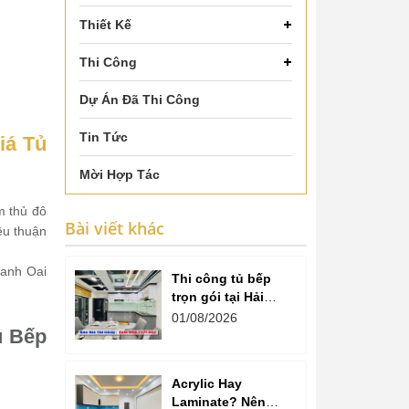
Thiết Kế
Thi Công
Dự Án Đã Thi Công
Tin Tức
iá Tủ
Mời Hợp Tác
m thủ đô
Bài viết khác
ều thuận
hanh Oai
Thi công tủ bếp
trọn gói tại Hải
Dương cam kết
01/08/2026
ủ Bếp
chất lượng
Acrylic Hay
Laminate? Nên