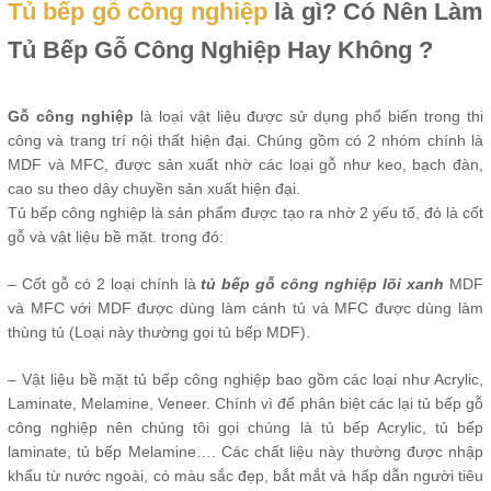
Tủ bếp gỗ công nghiệp
là gì? Có Nên Làm
Tủ Bếp Gỗ Công Nghiệp Hay Không ?
Gỗ công nghiệp
là loại vật liệu được sử dụng phổ biến trong thi
công và trang trí nội thất hiện đại. Chúng gồm có 2 nhóm chính là
MDF và MFC, được sản xuất nhờ các loại gỗ như keo, bạch đàn,
cao su theo dây chuyền sản xuất hiện đại.
Tủ bếp công nghiệp là sản phẩm được tạo ra nhờ 2 yếu tố, đó là cốt
gỗ và vật liệu bề mặt. trong đó:
– Cốt gỗ có 2 loại chính là
tủ bếp gỗ công nghiệp lõi xanh
MDF
và MFC với MDF được dùng làm cánh tủ và MFC được dùng làm
thùng tủ (Loại này thường gọi tủ bếp MDF).
– Vật liệu bề mặt tủ bếp công nghiệp bao gồm các loại như Acrylic,
Laminate, Melamine, Veneer. Chính vì để phân biệt các lại tủ bếp gỗ
công nghiệp nên chúng tôi gọi chúng là tủ bếp Acrylic, tủ bếp
laminate, tủ bếp Melamine…. Các chất liệu này thường được nhập
khẩu từ nước ngoài, có màu sắc đẹp, bắt mắt và hấp dẫn người tiêu