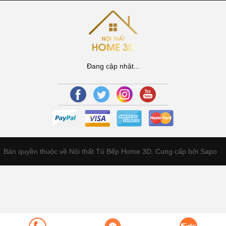
Đang cập nhật...
Bản quyền thuộc về Nội thất Tủ Bếp Home 3D.
Cung cấp bởi Sapo