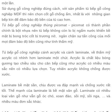
một lần.
Sử dụng gỗ công nghiệp đúng cách, với sản phẩm tủ bếp gỗ công
nghiệp MDF thì nên chọn cốt gỗ chống ẩm, nhất là với những gian
bếp kín để đảm bảo độ bền của tủ cao hơn.
Tủ bếp gỗ công nghiệp thùng picomat
- picomat có thành phần
chính là bột nhựa nên tủ bếp không còn lo bị ngấm nước khiến bề
mặt bị bong tróc cốt bị trương nở, ngăn chặn sự tấn công của mối
mọt đảm bảo độ bền cũng như tính thẩm mỹ.
Tủ bếp gỗ công nghiệp cánh acrylic
và cánh laminate, về thẩm mỹ
acrylic có nhỉnh hơn laminate một chút. Acrylic là chất liệu bóng
gương tạo chiều sâu cho căn bếp cũng như acrylic có nhiều màu
sắc nên có nhiều lựa chọn. Tuy nhiên acrylic không chống được
xước.
Laminate bề mặt sần, chịu được va đập mạnh và chống xước rất
tốt. Thế mạnh của laminate là bề mặt vân gỗ. Laminate có nhiều
loại vân gỗ như vẫn gỗ óc chó, xoan đào, sồi mỹ, sồi nga, ... và
nhiều màu đơn sắc khác.