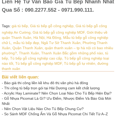
Liên Hệ Tư Vấn Báo Giá Tủ Bếp Nhanh Nhất
Qua Số : 090.2277.552 - 0971.990.111.
Tags:
giá tủ bếp,
Giá tủ bếp gỗ công nghiệp,
Giá tủ bếp gỗ công
nghiệp An Cường,
Giá tủ bếp gỗ công nghiệp MDF,
Giới thiệu về
quận Thanh Xuân,
Hà Nội,
Hà Đông,
Mẫu tủ bếp gỗ công nghiệp
chữ L,
mẫu tủ bếp đẹp,
Ngã Tư Sở Thanh Xuân,
Phường Thanh
Xuân,
Quận Thanh Xuân,
quận thanh xuân – tp hà nội có bao nhiêu
phường?,
Thanh Xuân,
Thanh Xuân Bắc gồm những phố nào,
tủ
bếp,
Tủ bếp gỗ công nghiệp cao cấp,
Tủ bếp gỗ công nghiệp loại
nào tốt,
Tủ bếp gỗ công nghiệp MDF,
Tủ bếp gỗ tự nhiên,
đường
thanh xuân
Bài viết liên quan:
-
Báo giá thi công liền kề khu đô thị văn phú hà đông
-
Thi công tủ bếp trọn gói tại Hải Dương cam kết chất lượng
-
Acrylic Hay Laminate? Nên Chọn Loại Nào Cho Tủ Bếp Hiện Đại?
-
Gỗ Nhựa Picomat Là Gì? Ưu Điểm, Nhược Điểm Và Báo Giá Mới
Nhất
-
Nên Chọn Vật Liệu Nào Cho Tủ Bếp Chung Cư?
-
So Sánh MDF Chống Ẩm Và Gỗ Nhựa Picomat Chi Tiết Từ A–Z