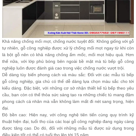
Khả năng chống mối mọt, chống nước tuyệt đối: Không giống với gỗ
tự nhiên, gỗ công nghiệp được xử lý chống mối mọt ngay từ khi còn
là bột gỗ nên có khả năng chống ẩm mốc, mối mọt hiệu quả. Hơn
thế nữa, với lớp phủ bóng bên ngoài bề mặt mà tủ bếp gỗ công
nghiệp luôn được đánh giá cao trong việc chống nước vượt trội.
Dễ dàng tùy biến phong cách và màu sắc: Đối với các mẫu tủ bếp
gỗ công nghiệp, gia chủ có thể dễ dàng lựa chọn màu sắc cho tới
kiểu dáng. Đặc biệt, với những cơ sở nhận thiết kế tủ bếp theo yêu
cầu, bạn còn có thể thỏa sức sáng tạo ra những chiếc tủ mang đậm
phong cách cá nhân mà vẫn không làm mất đi nét sang trọng, hiện
đại.
Độ bền cao: Hiện nay, với công nghệ tiên tiến cùng quy trình kỹ
thuật hiện đại, tuổi thọ của các loại gỗ công nghiệp đang ngày càng
được tăng cao. Do đó, đối với những mẫu tủ được sử dụng trong
điều kiện tốt có thể có tuổi thọ lên tới 15 năm.