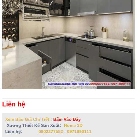
Liên hệ
Xem Báo Giá Chi Tiết :
Bấm Vào Đây
Xưởng Thiết Kế Sản Xuất:
Home 3D
Liên hệ:
0902277552
-
0971990111