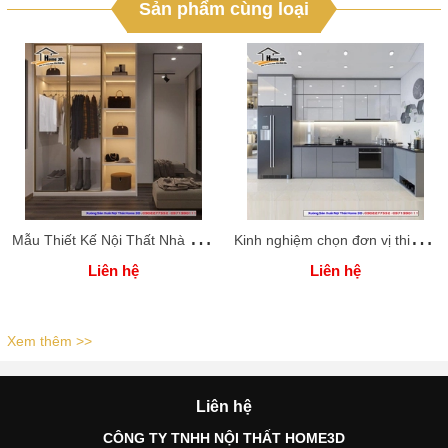
Sản phẩm cùng loại
M
ẫu Thiết Kế Nội Thất Nhà Phố Cho Chú Tuấn Bắc Giang - Sang Trọng & Tiện Nghi
K
inh nghiệm chọn đơn vị thi công tủ bếp gỗ An Cường -Tư vấn chuyên gia
Liên hệ
Liên hệ
Xem thêm >>
Liên hệ
CÔNG TY TNHH NỘI THẤT HOME3D