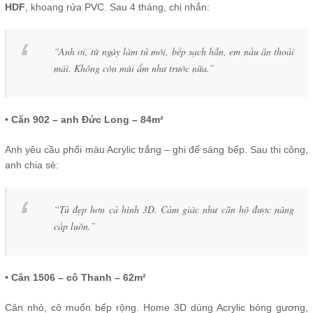
HDF
, khoang rửa PVC. Sau 4 tháng, chị nhắn:
“Anh ơi, từ ngày làm tủ mới, bếp sạch hẳn, em nấu ăn thoải
mái. Không còn mùi ẩm như trước nữa.”
• Căn 902 – anh Đức Long – 84m²
Anh yêu cầu phối màu Acrylic trắng – ghi để sáng bếp. Sau thi công,
anh chia sẻ:
“Tủ đẹp hơn cả hình 3D. Cảm giác như căn hộ được nâng
cấp luôn.”
• Căn 1506 – cô Thanh – 62m²
Căn nhỏ, cô muốn bếp rộng. Home 3D dùng Acrylic bóng gương,