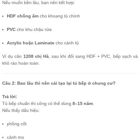
Nếu muốn bền lâu, bạn nên kết hợp:
HDF chống ẩm
cho khoang tủ chính
PVC
cho khu chậu rửa
Acrylic hoặc Laminate
cho cánh tủ
Ví dụ căn
1208 chị Hà
, sau khi đổi sang HDF + PVC, bếp sạch và
khô ráo hoàn toàn.
Câu 2: Bao lâu thì nên cải tạo lại tủ bếp ở chung cư?
Trả lời:
Tủ bếp chuẩn thi công có thể dùng
8–15 năm
.
Nếu thấy dấu hiệu:
phồng cốt
cánh mo