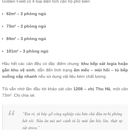
Golden Field có 4 loại diện tích căn hộ phổ biến:
62m² – 2 phòng ngủ
73m² – 2 phòng ngủ
84m² – 3 phòng ngủ
101m² – 3 phòng ngủ
Hầu hết các căn đều có đặc điểm chung:
khu bếp sát logia hoặc
gần khu vệ sinh
, dẫn đến tình trạng
ẩm mốc – mùi hôi – tủ bếp
xuống cấp nhanh
nếu sử dụng vật liệu kém chất lượng.
Tôi vẫn nhớ lần đầu tới khảo sát căn
1208 – chị Thu Hà
, một căn
73m². Chị chia sẻ:
“Em ơi, tủ bếp gỗ công nghiệp của bên chủ đầu tư bị phồng
hết rồi. Nấu ăn mà mở cánh tủ là mùi ẩm bốc lên, thật sự
rất stress.”