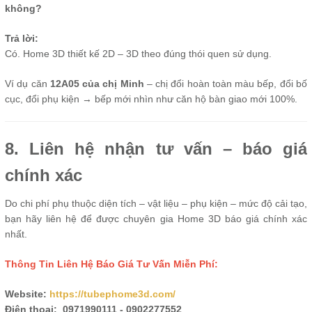
không?
Trả lời:
Có. Home 3D thiết kế 2D – 3D theo đúng thói quen sử dụng.
Ví dụ căn
12A05 của chị Minh
– chị đổi hoàn toàn màu bếp, đổi bố
cục, đổi phụ kiện → bếp mới nhìn như căn hộ bàn giao mới 100%.
8. Liên hệ nhận tư vấn – báo giá
chính xác
Do chi phí phụ thuộc diện tích – vật liệu – phụ kiện – mức độ cải tạo,
bạn hãy liên hệ để được chuyên gia Home 3D báo giá chính xác
nhất.
Thông Tin Liên Hệ Báo Giá Tư Vấn Miễn Phí:
Website:
https://tubephome3d.com/
Điện thoại: 0971990111 - 0902277552