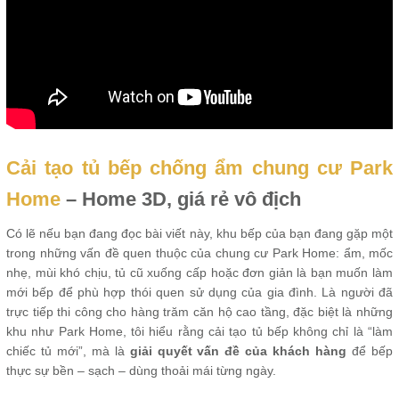
Cải tạo tủ bếp chống ẩm chung cư Park
Home
– Home 3D, giá rẻ vô địch
Có lẽ nếu bạn đang đọc bài viết này, khu bếp của bạn đang gặp một
trong những vấn đề quen thuộc của chung cư Park Home: ẩm, mốc
nhẹ, mùi khó chịu, tủ cũ xuống cấp hoặc đơn giản là bạn muốn làm
mới bếp để phù hợp thói quen sử dụng của gia đình. Là người đã
trực tiếp thi công cho hàng trăm căn hộ cao tầng, đặc biệt là những
khu như Park Home, tôi hiểu rằng cải tạo tủ bếp không chỉ là “làm
chiếc tủ mới”, mà là
giải quyết vấn đề của khách hàng
để bếp
thực sự bền – sạch – dùng thoải mái từng ngày.