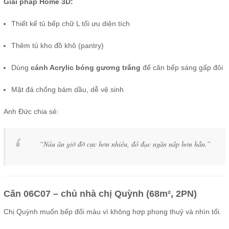
Giải pháp Home 3D:
Thiết kế tủ bếp chữ L tối ưu diện tích
Thêm tủ kho đồ khô (pantry)
Dùng
cánh Acrylic bóng gương trắng
để căn bếp sáng gấp đôi
Mặt đá chống bám dầu, dễ vệ sinh
Anh Đức chia sẻ:
“Nấu ăn giờ đỡ cực hơn nhiều, đồ đạc ngăn nắp hơn hẳn.”
Căn 06C07 – chủ nhà chị Quỳnh (68m², 2PN)
Chị Quỳnh muốn bếp đổi màu vì không hợp phong thuỷ và nhìn tối.