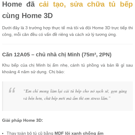
Home đã
cải tạo, sửa chữa tủ bếp
cùng Home 3D
Dưới đây là 3 trường hợp thực tế mà tôi và đội Home 3D trực tiếp thi
công, mỗi căn đều có vấn đề riêng và cách xử lý tương ứng.
Căn 12A05 – chủ nhà chị Minh (75m², 2PN)
Khu bếp của chị Minh bị ẩm nhẹ, cánh tủ phồng và bản lề gỉ sau
khoảng 4 năm sử dụng. Chị bảo:
“Em chỉ mong làm lại cái tủ bếp cho nó sạch sẽ, gọn gàng
và bền hơn, chứ bếp mới mà ẩm thì em stress lắm.”
Giải pháp Home 3D:
Thay toàn bộ tủ cũ bằng
MDF lõi xanh chống ẩm