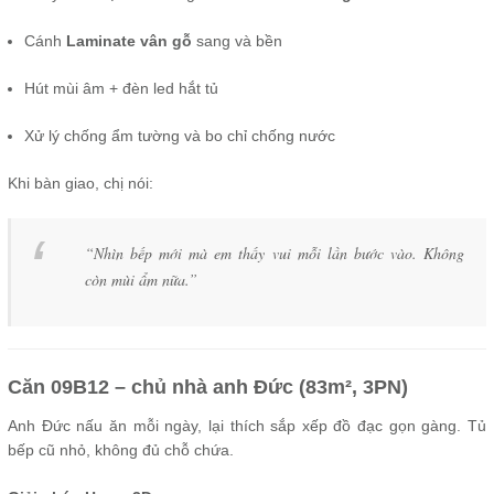
Cánh
Laminate vân gỗ
sang và bền
Hút mùi âm + đèn led hắt tủ
Xử lý chống ẩm tường và bo chỉ chống nước
Khi bàn giao, chị nói:
“Nhìn bếp mới mà em thấy vui mỗi lần bước vào. Không
còn mùi ẩm nữa.”
Căn 09B12 – chủ nhà anh Đức (83m², 3PN)
Anh Đức nấu ăn mỗi ngày, lại thích sắp xếp đồ đạc gọn gàng. Tủ
bếp cũ nhỏ, không đủ chỗ chứa.