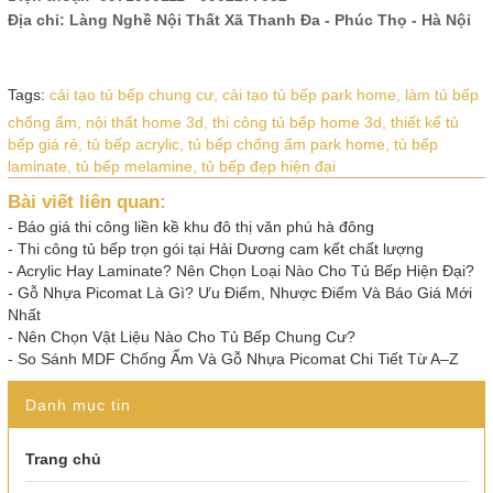
Địa chỉ: Làng Nghề Nội Thất Xã Thanh Đa - Phúc Thọ - Hà Nội
Tags:
cải tạo tủ bếp chung cư,
cải tạo tủ bếp park home,
làm tủ bếp
chống ẩm,
nội thất home 3d,
thi công tủ bếp home 3d,
thiết kế tủ
bếp giá rẻ,
tủ bếp acrylic,
tủ bếp chống ẩm park home,
tủ bếp
laminate,
tủ bếp melamine,
tủ bếp đẹp hiện đại
Bài viết liên quan:
-
Báo giá thi công liền kề khu đô thị văn phú hà đông
-
Thi công tủ bếp trọn gói tại Hải Dương cam kết chất lượng
-
Acrylic Hay Laminate? Nên Chọn Loại Nào Cho Tủ Bếp Hiện Đại?
-
Gỗ Nhựa Picomat Là Gì? Ưu Điểm, Nhược Điểm Và Báo Giá Mới
Nhất
-
Nên Chọn Vật Liệu Nào Cho Tủ Bếp Chung Cư?
-
So Sánh MDF Chống Ẩm Và Gỗ Nhựa Picomat Chi Tiết Từ A–Z
Danh mục tin
Trang chủ