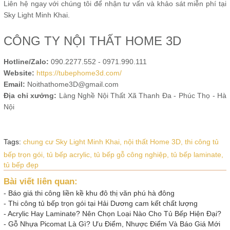
Liên hệ ngay với chúng tôi để nhận tư vấn và khảo sát miễn phí tại
Sky Light Minh Khai.
CÔNG TY NỘI THẤT HOME 3D
Hotline/Zalo:
090.2277.552 - 0971.990.111
Website:
https://tubephome3d.com/
Email:
Noithathome3D@gmail.com
Địa chỉ xưởng:
Làng Nghề Nội Thất Xã Thanh Đa - Phúc Thọ - Hà
Nội
Tags:
chung cư Sky Light Minh Khai,
nội thất Home 3D,
thi công tủ
bếp trọn gói,
tủ bếp acrylic,
tủ bếp gỗ công nghiệp,
tủ bếp laminate,
tủ bếp đẹp
Bài viết liên quan:
-
Báo giá thi công liền kề khu đô thị văn phú hà đông
-
Thi công tủ bếp trọn gói tại Hải Dương cam kết chất lượng
-
Acrylic Hay Laminate? Nên Chọn Loại Nào Cho Tủ Bếp Hiện Đại?
-
Gỗ Nhựa Picomat Là Gì? Ưu Điểm, Nhược Điểm Và Báo Giá Mới