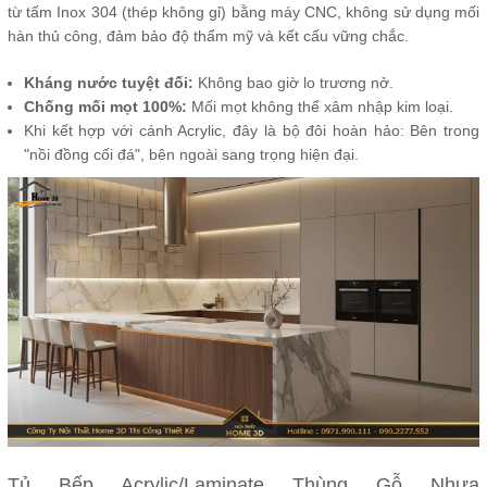
từ tấm Inox 304 (thép không gỉ) bằng máy CNC, không sử dụng mối
hàn thủ công, đảm bảo độ thẩm mỹ và kết cấu vững chắc.
Kháng nước tuyệt đối:
Không bao giờ lo trương nở.
Chống mối mọt 100%:
Mối mọt không thể xâm nhập kim loại.
Khi kết hợp với cánh Acrylic, đây là bộ đôi hoàn hảo: Bên trong
"nồi đồng cối đá", bên ngoài sang trọng hiện đại.
Tủ Bếp Acrylic/Laminate Thùng Gỗ Nhựa