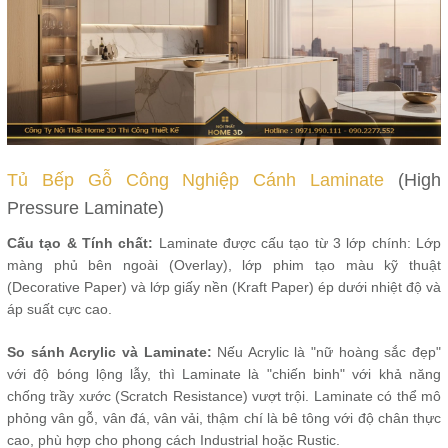
Tủ Bếp Gỗ Công Nghiệp Cánh Laminate
(High
Pressure Laminate)
Cấu tạo & Tính chất:
Laminate được cấu tạo từ 3 lớp chính: Lớp
màng phủ bên ngoài (Overlay), lớp phim tạo màu kỹ thuật
(Decorative Paper) và lớp giấy nền (Kraft Paper) ép dưới nhiệt độ và
áp suất cực cao.
So sánh Acrylic và Laminate:
Nếu Acrylic là "nữ hoàng sắc đẹp"
với độ bóng lộng lẫy, thì Laminate là "chiến binh" với khả năng
chống trầy xước (Scratch Resistance) vượt trội. Laminate có thể mô
phỏng vân gỗ, vân đá, vân vải, thậm chí là bê tông với độ chân thực
cao, phù hợp cho phong cách Industrial hoặc Rustic.