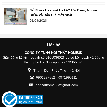
Gỗ Nhựa Picomat Là Gì? Ưu Điểm, Nhược
Điểm Và Báo Giá Mới Nhất
01/08/2026
Liên hệ
CÔNG TY TNHH NỘI THẤT HOME3D
Giấy đăng ký kinh doanh số 0108036026 do sở kế hoạch và đầu tư
thành phố Hà Nội cấp ngày 13/06/2023
Thanh Đa - Phúc Thọ - Hà Nội
0902277552
-
0971990111
Noithathome3D@gmail.com