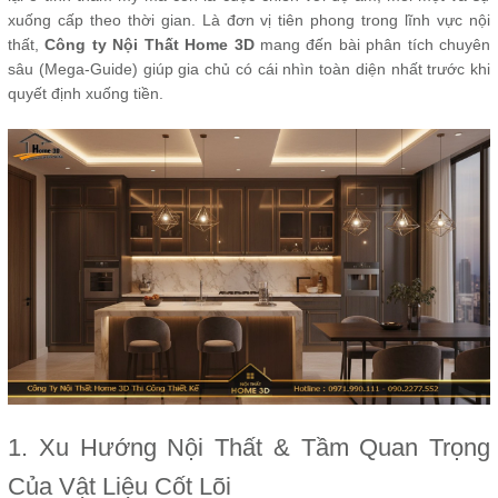
xuống cấp theo thời gian. Là đơn vị tiên phong trong lĩnh vực nội
thất,
Công ty Nội Thất Home 3D
mang đến bài phân tích chuyên
sâu (Mega-Guide) giúp gia chủ có cái nhìn toàn diện nhất trước khi
quyết định xuống tiền.
1. Xu Hướng Nội Thất & Tầm Quan Trọng
Của Vật Liệu Cốt Lõi