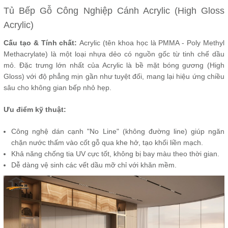
Tủ Bếp Gỗ Công Nghiệp Cánh Acrylic (High Gloss
Acrylic)
Cấu tạo & Tính chất:
Acrylic (tên khoa học là PMMA - Poly Methyl
Methacrylate) là một loại nhựa dẻo có nguồn gốc từ tinh chế dầu
mỏ. Đặc trưng lớn nhất của Acrylic là bề mặt bóng gương (High
Gloss) với độ phẳng mịn gần như tuyệt đối, mang lại hiệu ứng chiều
sâu cho không gian bếp nhỏ hẹp.
Ưu điểm kỹ thuật:
Công nghệ dán cạnh "No Line" (không đường line) giúp ngăn
chặn nước thấm vào cốt gỗ qua khe hở, tạo khối liền mạch.
Khả năng chống tia UV cực tốt, không bị bay màu theo thời gian.
Dễ dàng vệ sinh các vết dầu mỡ chỉ với khăn mềm.