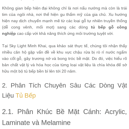
Không gian bếp hiện đại không chỉ là nơi nấu nướng mà còn là trái
tim của ngôi nhà, nơi thể hiện gu thẩm mỹ của gia chủ. Xu hướng
hiện nay dịch chuyển mạnh mẽ từ các loại gỗ tự nhiên truyền thống
(dễ cong vênh, mối mọt) sang các dòng
tủ bếp gỗ công
nghiệp
cao cấp với khả năng thích ứng môi trường tuyệt vời.
Tại Sky Light Minh Khai, qua khảo sát thực tế, chúng tôi nhận thấy
nhiều căn hộ gặp vấn đề về khu vực chậu rửa bị rò rỉ nước ngấm
vào cốt gỗ, gây trương nở và bong tróc bề mặt. Do đó, việc hiểu rõ
bản chất vật lý và hóa học của từng loại vật liệu là chìa khóa để sở
hữu một bộ tủ bếp bền bỉ lên tới 20 năm.
2. Phân Tích Chuyên Sâu Các Dòng Vật
Liệu
Tủ Bếp
2.1. Phân Khúc Bề Mặt Cánh: Acrylic,
Laminate và Melamine