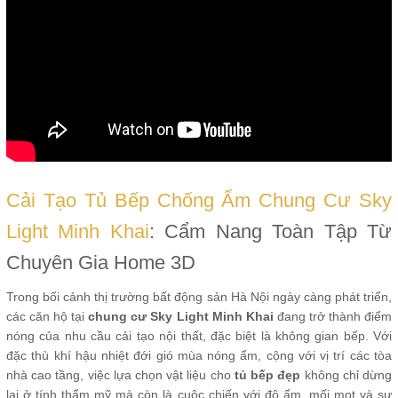
Cải Tạo Tủ Bếp Chống Ẩm Chung Cư Sky
Light Minh Khai
: Cẩm Nang Toàn Tập Từ
Chuyên Gia Home 3D
Trong bối cảnh thị trường bất động sản Hà Nội ngày càng phát triển,
các căn hộ tại
chung cư Sky Light Minh Khai
đang trở thành điểm
nóng của nhu cầu cải tạo nội thất, đặc biệt là không gian bếp. Với
đặc thù khí hậu nhiệt đới gió mùa nóng ẩm, cộng với vị trí các tòa
nhà cao tầng, việc lựa chọn vật liệu cho
tủ bếp đẹp
không chỉ dừng
lại ở tính thẩm mỹ mà còn là cuộc chiến với độ ẩm, mối mọt và sự