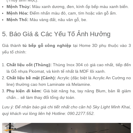
(Thủy sinh Mộc).
Mệnh Thủy:
Màu xanh dương, đen, kính ốp bếp màu xanh biển.
Mệnh Hỏa:
Điểm nhấn màu đỏ, cam, tím hoặc vân gỗ ấm.
Mệnh Thổ:
Màu vàng đất, nâu vân gỗ, be.
5. Báo Giá & Các Yếu Tố Ảnh Hưởng
Giá thành
tủ bếp gỗ công nghiệp
tại Home 3D phụ thuộc vào 3
yếu tố chính:
Chất liệu cốt (Thùng):
Thùng Inox 304 có giá cao nhất, tiếp đến
là Gỗ nhựa Picomat, và kinh tế nhất là MDF lõi xanh.
Chất liệu bề mặt (Cánh):
Acrylic (đặc biệt là Acrylic An Cường no
line) thường cao hơn Laminate và Melamine.
Phụ kiện đi kèm:
Giá bát nâng hạ, tay nâng Blum, bản lề giảm
chấn... sẽ làm thay đổi tổng dự toán.
Lưu ý: Để nhận báo giá chi tiết nhất cho căn hộ Sky Light Minh Khai,
quý khách vui lòng liên hệ Hotline: 090.2277.552.