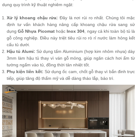
dụng quy trình kỹ thuật nghiêm ngặt:
Xử lý khoang chậu rửa:
Đây là nơi rủi ro nhất. Chúng tôi mặc
định tư vấn khách hàng nâng cấp khoang chậu rửa sang sử
dụng
Gỗ Nhựa Picomat
hoặc
Inox 304
, ngay cả khi toàn bộ tủ là
gỗ công nghiệp. Điều này triệt tiêu rủi ro rò rỉ nước làm hỏng kết
cấu tủ dưới.
Hậu tủ Alumi:
Sử dụng tấm Aluminium (hợp kim nhôm nhựa) dày
3mm làm hậu tủ thay vì ván gỗ mỏng, giúp ngăn cách hơi ẩm từ
tường ngấm vào tủ, đồng thời tản nhiệt tốt.
Phụ kiện liên kết:
Sử dụng ốc cam, chốt gỗ thay vì bắn đinh trực
tiếp, giúp tăng độ thẩm mỹ và dễ dàng tháo lắp, bảo trì.