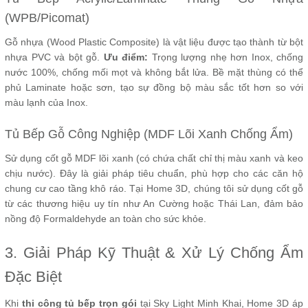
(WPB/Picomat)
Gỗ nhựa (Wood Plastic Composite) là vật liệu được tạo thành từ bột
nhựa PVC và bột gỗ.
Ưu điểm:
Trọng lượng nhẹ hơn Inox, chống
nước 100%, chống mối mọt và không bắt lửa. Bề mặt thùng có thể
phủ Laminate hoặc sơn, tạo sự đồng bộ màu sắc tốt hơn so với
màu lạnh của Inox.
Tủ Bếp Gỗ Công Nghiệp (MDF Lõi Xanh Chống Ẩm)
Sử dụng cốt gỗ MDF lõi xanh (có chứa chất chỉ thị màu xanh và keo
chịu nước). Đây là giải pháp tiêu chuẩn, phù hợp cho các căn hộ
chung cư cao tầng khô ráo. Tại Home 3D, chúng tôi sử dụng cốt gỗ
từ các thương hiệu uy tín như An Cường hoặc Thái Lan, đảm bảo
nồng độ Formaldehyde an toàn cho sức khỏe.
3. Giải Pháp Kỹ Thuật & Xử Lý Chống Ẩm
Đặc Biệt
Khi
thi công tủ bếp trọn gói
tại Sky Light Minh Khai, Home 3D áp