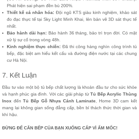
Phát hiện sai phạm đền bù 200%.
Thiết kế cá nhân hóa:
Đội ngũ KTS giàu kinh nghiệm, khảo sát
đo đạc thực tế tại Sky Light Minh Khai, lên bản vẽ 3D sát thực tế
nhất.
Bảo hành dài hạn:
Bảo hành 36 tháng, bảo trì trọn đời. Có mặt
xử lý sự cố trong vòng 48h.
Kinh nghiệm thực chiến:
Đã thi công hàng nghìn công trình tủ
bếp, đặc biệt am hiểu kết cấu và đường điện nước tại các chung
cư Hà Nội.
7. Kết Luận
Đầu tư vào một bộ tủ bếp chất lượng là khoản đầu tư cho sức khỏe
và hạnh phúc gia đình. Với các giải pháp từ
Tủ Bếp Acrylic Thùng
Inox
đến
Tủ Bếp Gỗ Nhựa Cánh Laminate
, Home 3D cam kết
mang lại không gian sống đẳng cấp, bền bỉ thách thức thời gian và
khí hậu.
ĐỪNG ĐỂ CĂN BẾP CỦA BẠN XUỐNG CẤP VÌ ẨM MỐC!