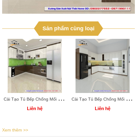
Sản phẩm cùng loại
C
ải Tạo Tủ Bếp Chống Mối Mọt Uy Tín Tại Quảng Ninh
C
ải Tạo Tủ Bếp Chống Mối Mọt Tại Quảng Ninh
Liên hệ
Liên hệ
Xem thêm >>