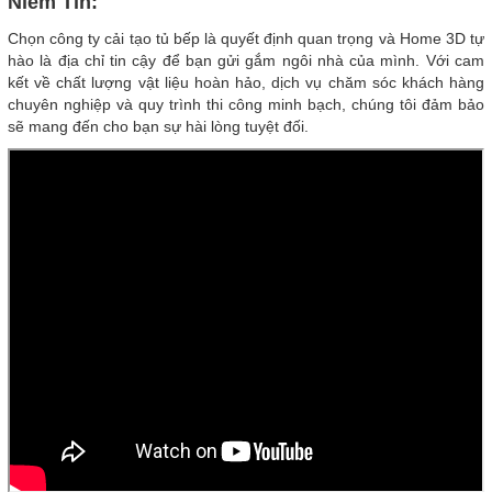
Niềm Tin:
Chọn công ty cải tạo tủ bếp là quyết định quan trọng và Home 3D tự
hào là địa chỉ tin cậy để bạn gửi gắm ngôi nhà của mình. Với cam
kết về chất lượng vật liệu hoàn hảo, dịch vụ chăm sóc khách hàng
chuyên nghiệp và quy trình thi công minh bạch, chúng tôi đảm bảo
sẽ mang đến cho bạn sự hài lòng tuyệt đối.