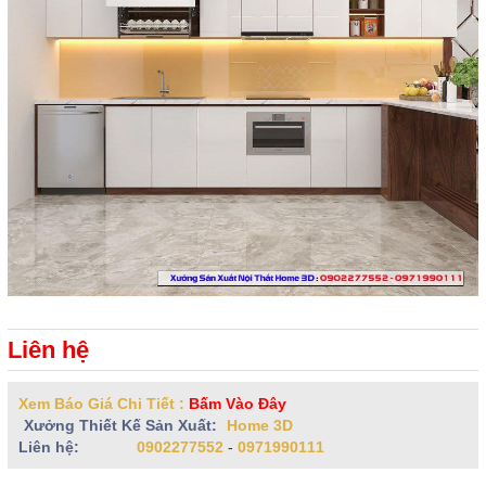
Liên hệ
Xem Báo Giá Chi Tiết :
Bấm Vào Đây
Xưởng Thiết Kế Sản Xuất:
Home 3D
Liên hệ:
0902277552
-
0971990111