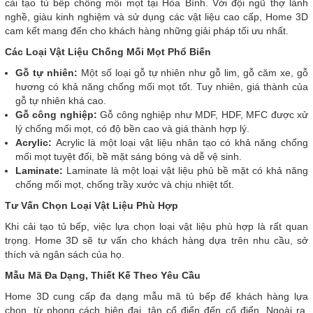
cải tạo tủ bếp chống mối mọt tại Hòa Bình. Với đội ngũ thợ lành
nghề, giàu kinh nghiệm và sử dụng các vật liệu cao cấp, Home 3D
cam kết mang đến cho khách hàng những giải pháp tối ưu nhất.
Các Loại Vật Liệu Chống Mối Mọt Phổ Biến
Gỗ tự nhiên:
Một số loại gỗ tự nhiên như gỗ lim, gỗ căm xe, gỗ
hương có khả năng chống mối mọt tốt. Tuy nhiên, giá thành của
gỗ tự nhiên khá cao.
Gỗ công nghiệp:
Gỗ công nghiệp như MDF, HDF, MFC được xử
lý chống mối mọt, có độ bền cao và giá thành hợp lý.
Acrylic:
Acrylic là một loại vật liệu nhân tạo có khả năng chống
mối mọt tuyệt đối, bề mặt sáng bóng và dễ vệ sinh.
Laminate:
Laminate là một loại vật liệu phủ bề mặt có khả năng
chống mối mọt, chống trầy xước và chịu nhiệt tốt.
Tư Vấn Chọn Loại Vật Liệu Phù Hợp
Khi cải tạo tủ bếp, việc lựa chọn loại vật liệu phù hợp là rất quan
trọng. Home 3D sẽ tư vấn cho khách hàng dựa trên nhu cầu, sở
thích và ngân sách của họ.
Mẫu Mã Đa Dạng, Thiết Kế Theo Yêu Cầu
Home 3D cung cấp đa dạng mẫu mã tủ bếp để khách hàng lựa
chọn, từ phong cách hiện đại, tân cổ điển đến cổ điển. Ngoài ra,