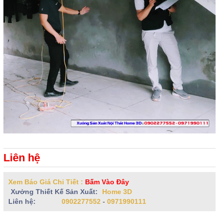
Liên hệ
Xem Báo Giá Chi Tiết :
Bấm Vào Đây
Xưởng Thiết Kế Sản Xuất:
Home 3D
Liên hệ:
0902277552
-
0971990111