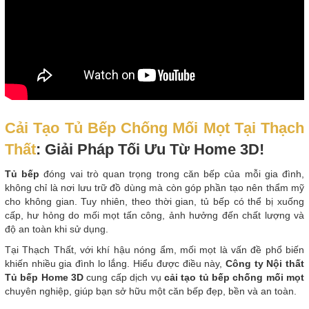
Cải Tạo Tủ Bếp Chống Mối Mọt Tại Thạch
Thất
: Giải Pháp Tối Ưu Từ Home 3D!
Tủ bếp
đóng vai trò quan trọng trong căn bếp của mỗi gia đình,
không chỉ là nơi lưu trữ đồ dùng mà còn góp phần tạo nên thẩm mỹ
cho không gian. Tuy nhiên, theo thời gian, tủ bếp có thể bị xuống
cấp, hư hỏng do mối mọt tấn công, ảnh hưởng đến chất lượng và
độ an toàn khi sử dụng.
Tại Thạch Thất, với khí hậu nóng ẩm, mối mọt là vấn đề phổ biến
khiến nhiều gia đình lo lắng. Hiểu được điều này,
Công ty Nội thất
Tủ bếp Home 3D
cung cấp dịch vụ
cải tạo tủ bếp chống mối mọt
chuyên nghiệp, giúp bạn sở hữu một căn bếp đẹp, bền và an toàn.