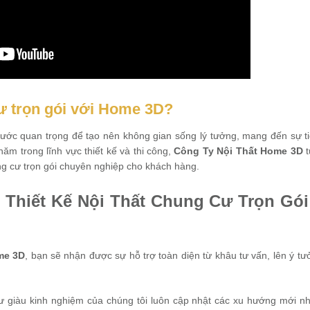
cư trọn gói với Home 3D?
 bước quan trọng để tạo nên không gian sống lý tưởng, mang đến sự ti
ăm trong lĩnh vực thiết kế và thi công,
Công Ty Nội Thất Home 3D
t
hung cư trọn gói chuyên nghiệp cho khách hàng.
ụ Thiết Kế Nội Thất Chung Cư Trọn Gó
me 3D
, bạn sẽ nhận được sự hỗ trợ toàn diện từ khâu tư vấn, lên ý tưở
ư giàu kinh nghiệm của chúng tôi luôn cập nhật các xu hướng mới nh