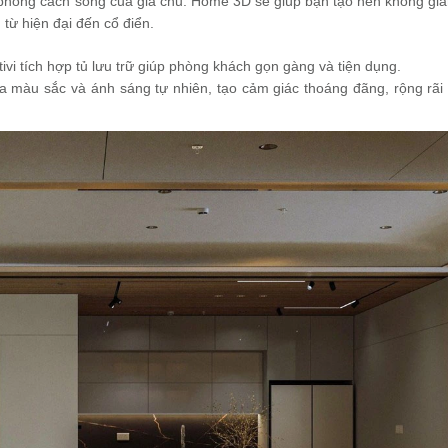
n phong cách sống của gia chủ. Home 3D sẽ giúp bạn tạo nên không gi
từ hiện đại đến cổ điển.
ivi tích hợp tủ lưu trữ giúp phòng khách gọn gàng và tiện dụng.
 màu sắc và ánh sáng tự nhiên, tạo cảm giác thoáng đãng, rộng rãi