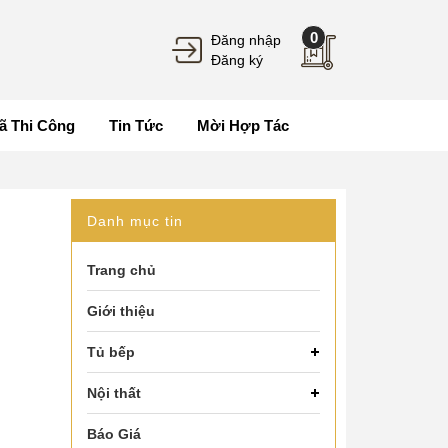
0
Đăng nhập
Đăng ký
ã Thi Công
Tin Tức
Mời Hợp Tác
Danh mục tin
Trang chủ
Giới thiệu
Tủ bếp
Nội thất
Báo Giá