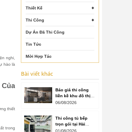
Thiết Kế
Thi Công
Dự Án Đã Thi Công
Tin Tức
Mời Hợp Tác
ện nghi,
ự hào là
Bài viết khác
i Của
Báo giá thi công
liền kề khu đô thị
văn phú hà đông
06/08/2026
ng thiết
Thi công tủ bếp
trọn gói tại Hải
ất trong
Dương cam kết
01/08/2026