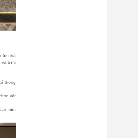
n từ nhà
và tỉ mỉ
kế thông
 chọn vật
ch thiết