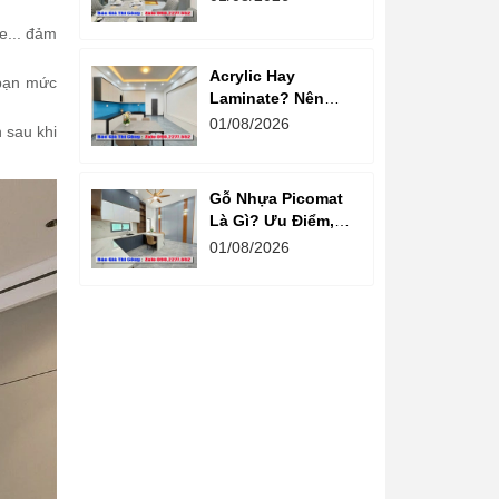
chất lượng
e... đảm
Acrylic Hay
 bạn mức
Laminate? Nên
Chọn Loại Nào
01/08/2026
 sau khi
Cho Tủ Bếp Hiện
Đại?
Gỗ Nhựa Picomat
Là Gì? Ưu Điểm,
Nhược Điểm Và
01/08/2026
Báo Giá Mới Nhất