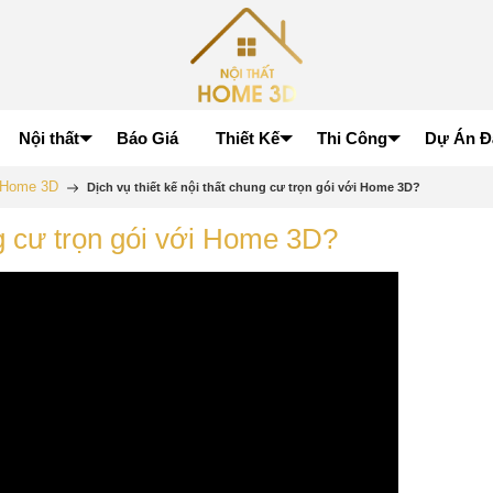
Nội thất
Báo Giá
Thiết Kế
Thi Công
Dự Án Đ
p Home 3D
Dịch vụ thiết kế nội thất chung cư trọn gói với Home 3D?
ng cư trọn gói với Home 3D?