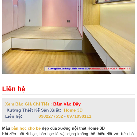
Liên hệ
Xem Báo Giá Chi Tiết :
Bấm Vào Đây
Xưởng Thiết Kế Sản Xuất:
Home 3D
Liên hệ:
0902277552
-
0971990111
Mẫu
bàn học cho bé
đẹp của xưởng nội thất Home 3D
Khi đến tuổi đi học, bàn học là vật dụng không thể thiếu đối với trẻ nhỏ.