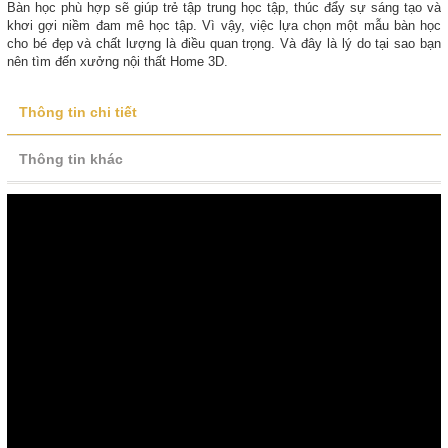
Bàn học phù hợp sẽ giúp trẻ tập trung học tập, thúc đẩy sự sáng tạo và
khơi gợi niềm đam mê học tập. Vì vậy, việc lựa chọn một mẫu bàn học
cho bé đẹp và chất lượng là điều quan trọng. Và đây là lý do tại sao bạn
nên tìm đến xưởng nội thất Home 3D.
Thông tin chi tiết
Thông tin khác