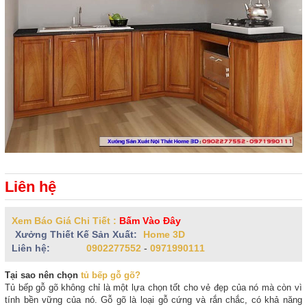
Liên hệ
Xem Báo Giá Chi Tiết :
Bấm Vào Đây
Xưởng Thiết Kế Sản Xuất:
Home 3D
Liên hệ:
0902277552
-
0971990111
Tại sao nên chọn
tủ bếp gỗ gõ?
Tủ bếp gỗ gõ không chỉ là một lựa chọn tốt cho vẻ đẹp của nó mà còn vì
tính bền vững của nó. Gỗ gõ là loại gỗ cứng và rắn chắc, có khả năng