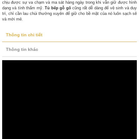
chịu được sự va chạm và ma sát hàng ngày trong khi vẫn giữ được hình
dạng và tính thẩm mỹ.
Tủ bếp gỗ gõ
cũng rất dễ dàng để vệ sinh và duy
trì, chỉ cần lau chùi thường xuyên để giữ cho bề mặt của nó luôn sạch sẽ
và mới mẻ.
Thông tin chi tiết
Thông tin khác