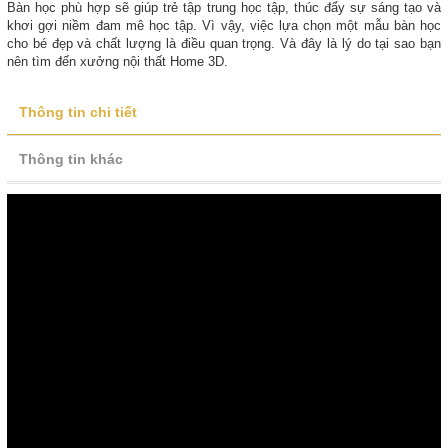
Bàn học phù hợp sẽ giúp trẻ tập trung học tập, thúc đẩy sự sáng tạo và
khơi gợi niềm đam mê học tập. Vì vậy, việc lựa chọn một mẫu bàn học
cho bé đẹp và chất lượng là điều quan trọng. Và đây là lý do tại sao bạn
nên tìm đến xưởng nội thất Home 3D.
Thông tin chi tiết
Thông tin khác