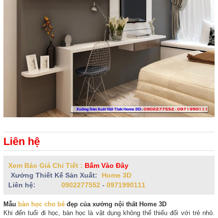
Liên hệ
Xem Báo Giá Chi Tiết :
Bấm Vào Đây
Xưởng Thiết Kế Sản Xuất:
Home 3D
Liên hệ:
0902277552
-
0971990111
Mẫu
bàn học cho bé
đẹp của xưởng nội thất Home 3D
Khi đến tuổi đi học, bàn học là vật dụng không thể thiếu đối với trẻ nhỏ.