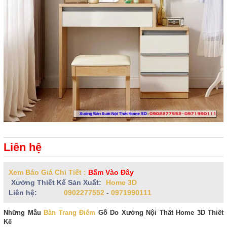
Liên hệ
Xem Báo Giá Chi Tiết :
Bấm Vào Đây
Xưởng Thiết Kế Sản Xuất:
Home 3D
Liên hệ:
0902277552
-
0971990111
Những Mẫu
Bàn Trang Điểm
Gỗ Do Xưởng Nội Thất Home 3D Thiết
Kế