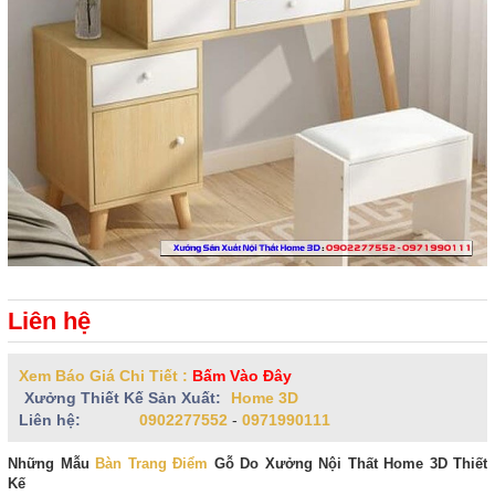
Liên hệ
Xem Báo Giá Chi Tiết :
Bấm Vào Đây
Xưởng Thiết Kế Sản Xuất:
Home 3D
Liên hệ:
0902277552
-
0971990111
Những Mẫu
Bàn Trang Điểm
Gỗ Do Xưởng Nội Thất Home 3D Thiết
Kế