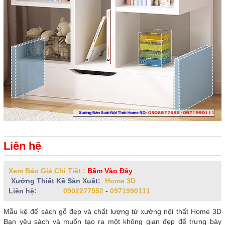
Liên hệ
Xem Báo Giá Chi Tiết :
Bấm Vào Đây
Xưởng Thiết Kế Sản Xuất:
Home 3D
Liên hệ:
0902277552
-
0971990111
Mẫu kệ để sách gỗ đẹp và chất lượng từ xưởng nội thất Home 3D
Bạn yêu sách và muốn tạo ra một không gian đẹp để trưng bày