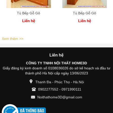
Tủ Bếp Gỗ Gõ
Tủ Bếp Gỗ Gõ
Liên hệ
Liên hệ
Xem thêm >>
Liên hệ
CÔNG TY TNHH NỘI THẤT HOME3D
Giấy đăng ký kinh doanh số 0108036026 do sở kế hoạch và đầu tư
thành phố Hà Nội cấp ngày 13/06/2023
Thanh Đa - Phúc Thọ - Hà Nội
0902277552
-
0971990111
Noithathome3D@gmail.com