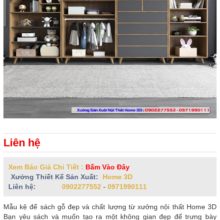
Liên hệ
Xem Báo Giá Chi Tiết :
Bấm Vào Đây
Xưởng Thiết Kế Sản Xuất:
Home 3D
Liên hệ:
0902277552
-
0971990111
Mẫu kệ để sách gỗ đẹp và chất lượng từ xưởng nội thất Home 3D
Bạn yêu sách và muốn tạo ra một không gian đẹp để trưng bày