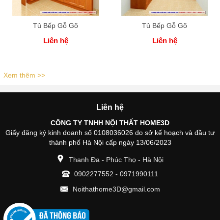
Tủ Bếp Gỗ Gõ
Tủ Bếp Gỗ Gõ
Liên hệ
Liên hệ
Xem thêm >>
Liên hệ
CÔNG TY TNHH NỘI THẤT HOME3D
Giấy đăng ký kinh doanh số 0108036026 do sở kế hoạch và đầu tư
thành phố Hà Nội cấp ngày 13/06/2023
Thanh Đa - Phúc Thọ - Hà Nội
0902277552
-
0971990111
Noithathome3D@gmail.com