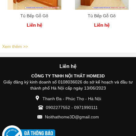
Tủ Bếp Gỗ Gõ
Tủ Bếp Gỗ Gõ
Liên hệ
Liên hệ
Xem thêm >>
Liên hệ
CÔNG TY TNHH NỘI THẤT HOME3D
Giấy đăng ký kinh doanh số 0108036026 do sở kế hoạch và đầu tư
thành phố Hà Nội cấp ngày 13/06/2023
Thanh Đa - Phúc Thọ - Hà Nội
0902277552
-
0971990111
Noithathome3D@gmail.com