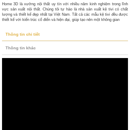
Home 3D là xưởng nội thất uy tín với nhiều năm kinh nghiệm trong lĩnh
vực sản xuất nội thất. Chúng tôi tự hào là nhà sản xuất kệ tivi có chất
lượng và thiết kế đẹp nhất tại Việt Nam. Tất cả các mẫu kệ tivi đều được
thiết kế với kiến trúc cổ điển và hiện đại, giúp tạo nên một không gian
Thông tin chi tiết
Thông tin khác