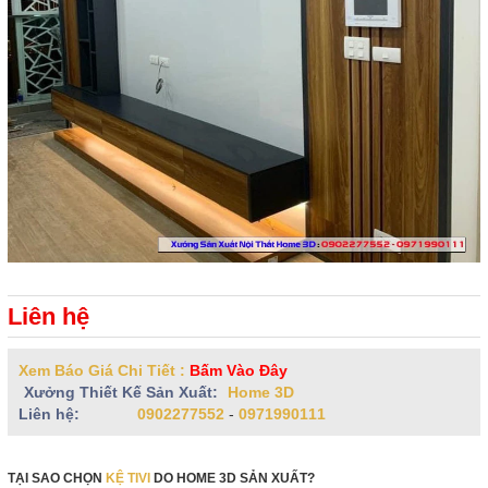
Liên hệ
Xem Báo Giá Chi Tiết :
Bấm Vào Đây
Xưởng Thiết Kế Sản Xuất:
Home 3D
Liên hệ:
0902277552
-
0971990111
TẠI SAO CHỌN
KỆ TIVI
DO HOME 3D SẢN XUẤT?