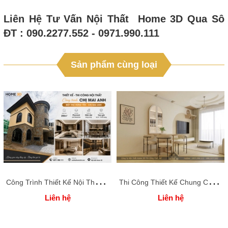
Liên Hệ Tư Vấn Nội Thất Home 3D Qua Sô
ĐT : 090.2277.552 - 0971.990.111
Sản phẩm cùng loại
C
ông Trình Thiết Kế Nội Thất Full Căn BT44KĐT Sơn Nam Plaza, tỉnh Hưng Yên 250M2
T
hi Công Thiết Kế Chung Cư OCEAN PARK 3 Phòng Ngủ - Anh Trung - Nội Thất Home 3D Thi Công Thiết Kế
Liên hệ
Liên hệ