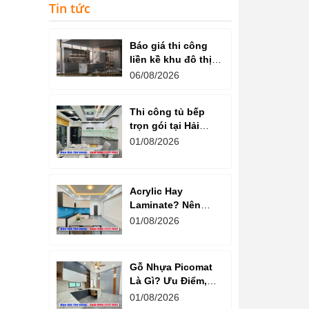
Tin tức
Báo giá thi công
liền kề khu đô thị
văn phú hà đông
06/08/2026
Thi công tủ bếp
trọn gói tại Hải
Dương cam kết
01/08/2026
chất lượng
Acrylic Hay
Laminate? Nên
Chọn Loại Nào
01/08/2026
Cho Tủ Bếp Hiện
Đại?
Gỗ Nhựa Picomat
Là Gì? Ưu Điểm,
Nhược Điểm Và
01/08/2026
Báo Giá Mới Nhất