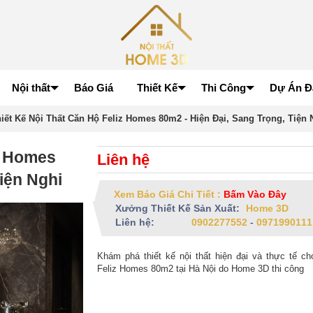
Nội thất
Báo Giá
Thiết Kế
Thi Công
Dự Án Đ
iết Kế Nội Thất Căn Hộ Feliz Homes 80m2 - Hiện Đại, Sang Trọng, Tiện 
z Homes
Liên hệ
iện Nghi
Xem Báo Giá Chi Tiết :
Bấm Vào Đây
Xưởng Thiết Kế Sản Xuất:
Home 3D
Liên hệ:
0902277552
-
0971990111
Khám phá thiết kế nội thất hiện đại và thực tế c
Feliz Homes 80m2 tại Hà Nội do Home 3D thi công