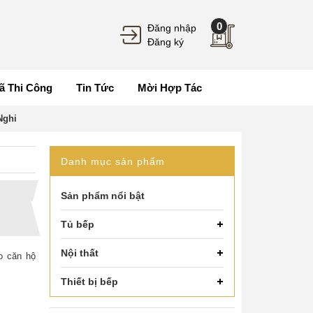
0
Đăng nhập
Đăng ký
ã Thi Công
Tin Tức
Mời Hợp Tác
Nghi
Danh mục sản phẩm
Sản phẩm nổi bật
Tủ bếp
Nội thất
ho căn hộ
Thiết bị bếp