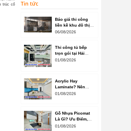
Tin tức
n trúc cổ
Báo giá thi công
liền kề khu đô thị
văn phú hà đông
06/08/2026
Thi công tủ bếp
trọn gói tại Hải
Dương cam kết
01/08/2026
chất lượng
Acrylic Hay
Laminate? Nên
Chọn Loại Nào
01/08/2026
Cho Tủ Bếp Hiện
Đại?
Gỗ Nhựa Picomat
Là Gì? Ưu Điểm,
Nhược Điểm Và
01/08/2026
Báo Giá Mới Nhất