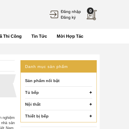
0
Đăng nhập
Đăng ký
ã Thi Công
Tin Tức
Mời Hợp Tác
Danh mục sản phẩm
Sản phẩm nổi bật
Tủ bếp
Nội thất
Thiết bị bếp
nh nghiệm
à nhà sản
Việt Nam.