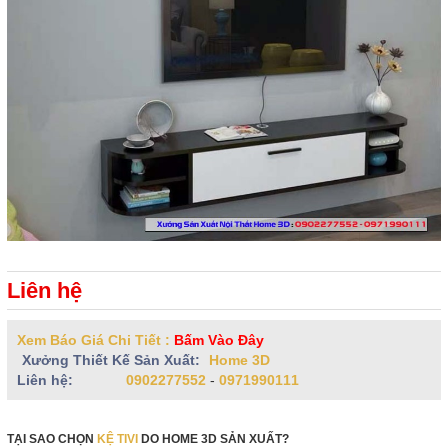
Liên hệ
Xem Báo Giá Chi Tiết :
Bấm Vào Đây
Xưởng Thiết Kế Sản Xuất:
Home 3D
Liên hệ:
0902277552
-
0971990111
TẠI SAO CHỌN
KỆ TIVI
DO HOME 3D SẢN XUẤT?