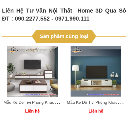
Liên Hệ Tư Vấn Nội Thất Home 3D Qua Sô
ĐT : 090.2277.552 - 0971.990.111
Sản phẩm cùng loại
M
ẫu Kệ Đê Tivi Phòng Khách Home 3D
M
ẫu Kệ Đê Tivi Phòng Khách Home 3D
Liên hệ
Liên hệ