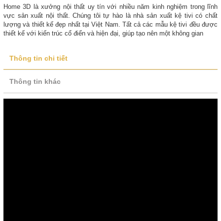
Home 3D là xưởng nội thất uy tín với nhiều năm kinh nghiệm trong lĩnh
vực sản xuất nội thất. Chúng tôi tự hào là nhà sản xuất kệ tivi có chất
lượng và thiết kế đẹp nhất tại Việt Nam. Tất cả các mẫu kệ tivi đều được
thiết kế với kiến trúc cổ điển và hiện đại, giúp tạo nên một không gian
Thông tin chi tiết
Thông tin khác