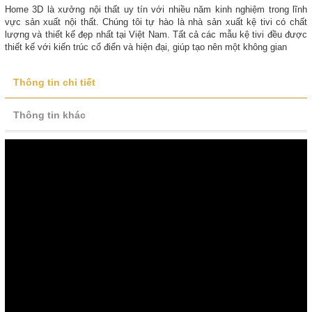
Home 3D là xưởng nội thất uy tín với nhiều năm kinh nghiệm trong lĩnh
vực sản xuất nội thất. Chúng tôi tự hào là nhà sản xuất kệ tivi có chất
lượng và thiết kế đẹp nhất tại Việt Nam. Tất cả các mẫu kệ tivi đều được
thiết kế với kiến trúc cổ điển và hiện đại, giúp tạo nên một không gian
Thông tin chi tiết
Thông tin khác