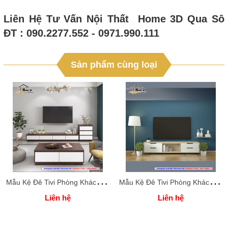
Liên Hệ Tư Vấn Nội Thất Home 3D Qua Sô
ĐT : 090.2277.552 - 0971.990.111
Sản phẩm cùng loại
M
ẫu Kệ Đê Tivi Phòng Khách Home 3D
M
ẫu Kệ Đê Tivi Phòng Khách Home 3D
Liên hệ
Liên hệ