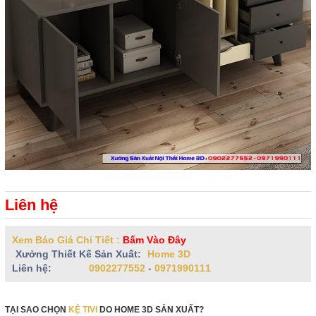
Liên hệ
Xem Báo Giá Chi Tiết :
Bấm Vào Đây
Xưởng Thiết Kế Sản Xuất:
Home 3D
Liên hệ:
0902277552
-
0971990111
TẠI SAO CHỌN
KỆ TIVI
DO HOME 3D SẢN XUẤT?