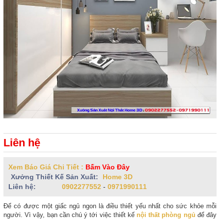
Liên hệ
Xem Báo Giá Chi Tiết :
Bấm Vào Đây
Xưởng Thiết Kế Sản Xuất:
Home 3D
Liên hệ:
0902277552
-
0971990111
Để có được một giấc ngủ ngon là điều thiết yếu nhất cho sức khỏe mỗi
người. Vì vậy, bạn cần chú ý tới việc thiết kế
nội thất phòng ngủ
để đây