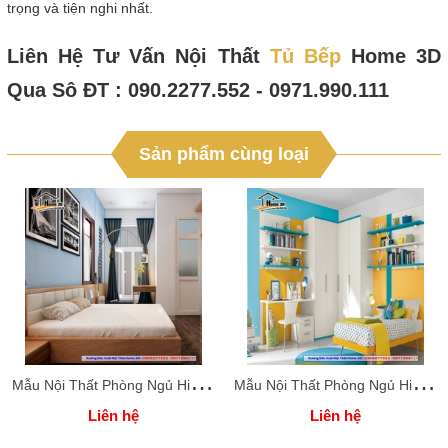
trọng và tiện nghi nhất.
Liên Hệ Tư Vấn Nội Thất
Tủ Bếp
Home 3D
Qua Sô ĐT : 090.2277.552 - 0971.990.111
Sản phẩm cùng loại
M
ẫu Nội Thất Phòng Ngủ Hiện Đại
M
ẫu Nội Thất Phòng Ngủ Hiện Đại
Liên hệ
Liên hệ