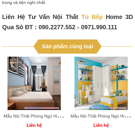
trọng và tiện nghi nhất.
Liên Hệ Tư Vấn Nội Thất
Tủ Bếp
Home 3D
Qua Sô ĐT : 090.2277.552 - 0971.990.111
Sản phẩm cùng loại
M
ẫu Nội Thất Phòng Ngủ Hiện Đại
M
ẫu Nội Thất Phòng Ngủ Hiện Đại
Liên hệ
Liên hệ