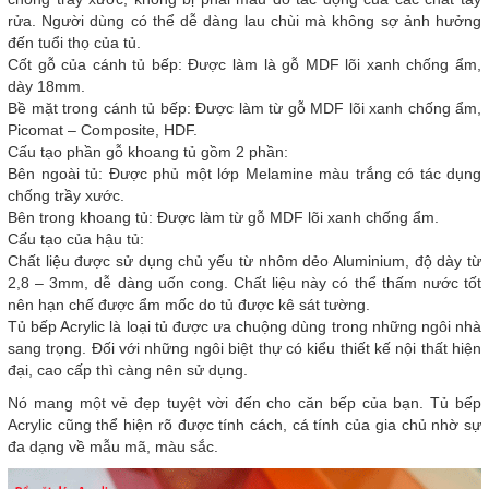
rửa. Người dùng có thể dễ dàng lau chùi mà không sợ ảnh hưởng
đến tuổi thọ của tủ.
Cốt gỗ của cánh tủ bếp: Được làm là gỗ MDF lõi xanh chống ẩm,
dày 18mm.
Bề mặt trong cánh tủ bếp: Được làm từ gỗ MDF lõi xanh chống ẩm,
Picomat – Composite, HDF.
Cấu tạo phần gỗ khoang tủ gồm 2 phần:
Bên ngoài tủ: Được phủ một lớp Melamine màu trắng có tác dụng
chống trầy xước.
Bên trong khoang tủ: Được làm từ gỗ MDF lõi xanh chống ẩm.
Cấu tạo của hậu tủ:
Chất liệu được sử dụng chủ yếu từ nhôm dẻo Aluminium, độ dày từ
2,8 – 3mm, dễ dàng uốn cong. Chất liệu này có thể thấm nước tốt
nên hạn chế được ẩm mốc do tủ được kê sát tường.
Tủ bếp Acrylic là loại tủ được ưa chuộng dùng trong những ngôi nhà
sang trọng. Đối với những ngôi biệt thự có kiểu thiết kế nội thất hiện
đại, cao cấp thì càng nên sử dụng.
Nó mang một vẻ đẹp tuyệt vời đến cho căn bếp của bạn. Tủ bếp
Acrylic cũng thể hiện rõ được tính cách, cá tính của gia chủ nhờ sự
đa dạng về mẫu mã, màu sắc.