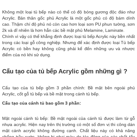
Không một loại tủ bếp nào có thể có độ bóng gương độc đáo như
Acrylic. Bản thân gốc phủ Acrylic là một gốc phủ có độ bám dính
cao. Thậm chí độ phủ nó còn cao hơn loại sơn PU phun tường, sơn
2k và dĩ nhiên là hơn hẳn các bề mặt phủ Melamine, Laminate.
Chính vì vậy có thể khẳng định được loại tủ bếp Acrylic này bền nhất
trong các loại gỗ công nghiệp. Nhưng để xác định được loại Tủ bếp
Acrylic có bền hay không cũng phải kể đến những ưu và nhược
điểm của nó khi sử dụng.
Cấu tạo của tủ bếp Acrylic gồm những gì ?
Cấu tạo của tủ bếp gồm 3 phần chính: Bề mặt bên ngoài phủ
Acrylic, cốt gỗ tủ bếp và bề mặt trong cánh tủ bếp.
Cấu tạo của cánh tủ bao gồm 3 phần:
Mặt ngoài cánh tủ bếp: Bề mặt ngoài của cánh tủ được làm từ gỗ
nhựa acrylic. Hiện nay trên thị trường có một số đơn vị thi công dán
mặt cánh acrylic không đường cạnh. Chất liệu này có khả năng
chống trầy xước, không bị phai màu do tác động của các chất tẩy