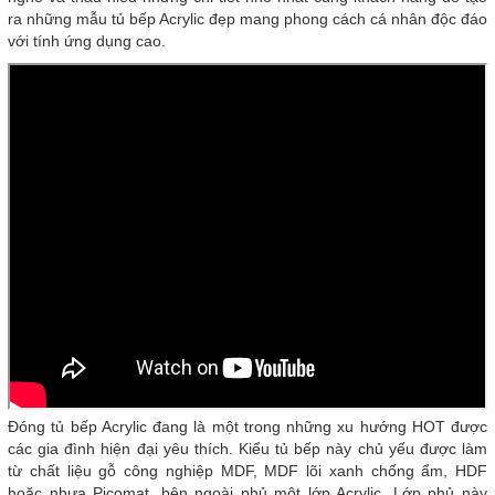
ra những mẫu tủ bếp Acrylic đẹp mang phong cách cá nhân độc đáo
với tính ứng dụng cao.
Đóng tủ bếp Acrylic đang là một trong những xu hướng HOT được
các gia đình hiện đại yêu thích. Kiểu tủ bếp này chủ yếu được làm
từ chất liệu gỗ công nghiệp MDF, MDF lõi xanh chống ẩm, HDF
hoặc nhựa Picomat, bên ngoài phủ một lớp Acrylic. Lớp phủ này