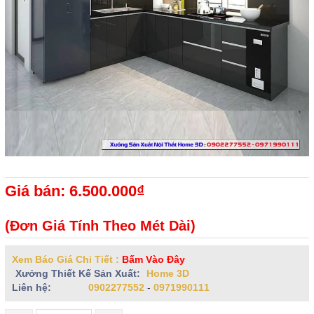
Giá bán: 6.500.000₫
(Đơn Giá Tính Theo Mét Dài)
Xem Báo Giá Chi Tiết :
Bấm Vào Đây
Xưởng Thiết Kế Sản Xuất:
Home 3D
Liên hệ:
0902277552
-
0971990111