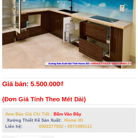
Giá bán: 5.500.000₫
(Đơn Giá Tính Theo Mét Dài)
Xem Báo Giá Chi Tiết :
Bấm Vào Đây
Xưởng Thiết Kế Sản Xuất:
Home 3D
Liên hệ:
0902277552
-
0971990111