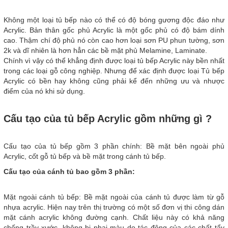
Không một loại tủ bếp nào có thể có độ bóng gương độc đáo như
Acrylic. Bản thân gốc phủ Acrylic là một gốc phủ có độ bám dính
cao. Thậm chí độ phủ nó còn cao hơn loại sơn PU phun tường, sơn
2k và dĩ nhiên là hơn hẳn các bề mặt phủ Melamine, Laminate.
Chính vì vậy có thể khẳng định được loại tủ bếp Acrylic này bền nhất
trong các loại gỗ công nghiệp. Nhưng để xác định được loại Tủ bếp
Acrylic có bền hay không cũng phải kể đến những ưu và nhược
điểm của nó khi sử dụng.
Cấu tạo của tủ bếp Acrylic gồm những gì ?
Cấu tạo của tủ bếp gồm 3 phần chính: Bề mặt bên ngoài phủ
Acrylic, cốt gỗ tủ bếp và bề mặt trong cánh tủ bếp.
Cấu tạo của cánh tủ bao gồm 3 phần:
Mặt ngoài cánh tủ bếp: Bề mặt ngoài của cánh tủ được làm từ gỗ
nhựa acrylic. Hiện nay trên thị trường có một số đơn vị thi công dán
mặt cánh acrylic không đường cạnh. Chất liệu này có khả năng
chống trầy xước, không bị phai màu do tác động của các chất tẩy