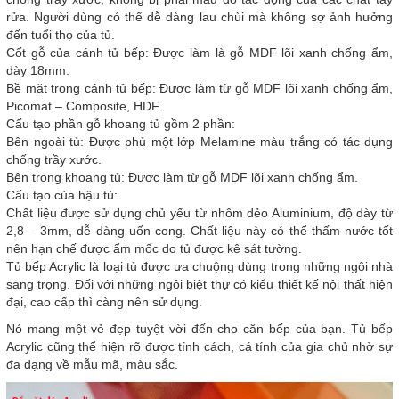
rửa. Người dùng có thể dễ dàng lau chùi mà không sợ ảnh hưởng
đến tuổi thọ của tủ.
Cốt gỗ của cánh tủ bếp: Được làm là gỗ MDF lõi xanh chống ẩm,
dày 18mm.
Bề mặt trong cánh tủ bếp: Được làm từ gỗ MDF lõi xanh chống ẩm,
Picomat – Composite, HDF.
Cấu tạo phần gỗ khoang tủ gồm 2 phần:
Bên ngoài tủ: Được phủ một lớp Melamine màu trắng có tác dụng
chống trầy xước.
Bên trong khoang tủ: Được làm từ gỗ MDF lõi xanh chống ẩm.
Cấu tạo của hậu tủ:
Chất liệu được sử dụng chủ yếu từ nhôm dẻo Aluminium, độ dày từ
2,8 – 3mm, dễ dàng uốn cong. Chất liệu này có thể thấm nước tốt
nên hạn chế được ẩm mốc do tủ được kê sát tường.
Tủ bếp Acrylic là loại tủ được ưa chuộng dùng trong những ngôi nhà
sang trọng. Đối với những ngôi biệt thự có kiểu thiết kế nội thất hiện
đại, cao cấp thì càng nên sử dụng.
Nó mang một vẻ đẹp tuyệt vời đến cho căn bếp của bạn. Tủ bếp
Acrylic cũng thể hiện rõ được tính cách, cá tính của gia chủ nhờ sự
đa dạng về mẫu mã, màu sắc.