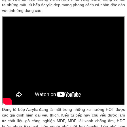
ra những mẫu tủ bếp Acrylic đẹp mang phong cách cá nhân độc đáo
với tính ứng dụng cao.
Đóng tủ bếp Acrylic đang là một trong những xu hướng HOT được
các gia đình hiện đại yêu thích. Kiểu tủ bếp này chủ yếu được làm
từ chất liệu gỗ công nghiệp MDF, MDF lõi xanh chống ẩm, HDF
hoặc nhựa Picomat, bên ngoài phủ một lớp Acrylic. Lớp phủ này