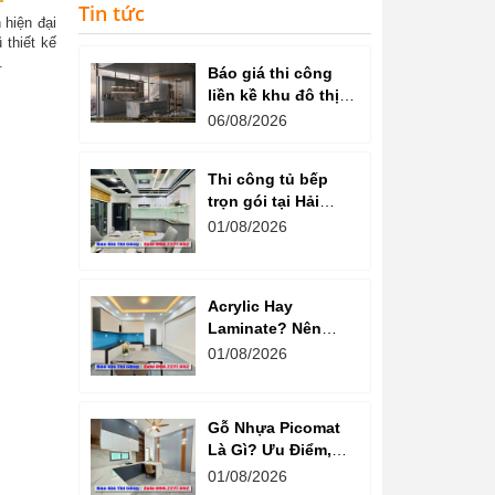
Tin tức
 hiện đại
 thiết kế
.
Báo giá thi công
liền kề khu đô thị
văn phú hà đông
06/08/2026
Thi công tủ bếp
trọn gói tại Hải
Dương cam kết
01/08/2026
chất lượng
Acrylic Hay
Laminate? Nên
Chọn Loại Nào
01/08/2026
Cho Tủ Bếp Hiện
Đại?
Gỗ Nhựa Picomat
Là Gì? Ưu Điểm,
Nhược Điểm Và
01/08/2026
Báo Giá Mới Nhất