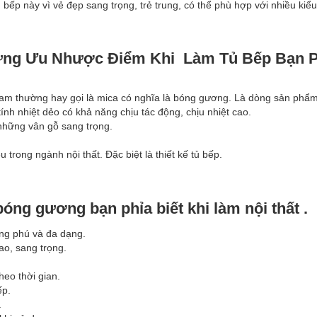
bếp này vì vẻ đẹp sang trọng, trẻ trung, có thể phù hợp với nhiều kiểu
hững Ưu Nhược Điểm Khi Làm Tủ Bếp Bạn Ph
ệt Nam thường hay gọi là mica có nghĩa là bóng gương. Là dòng sản phẩ
ính nhiệt dẻo có khả năng chịu tác động, chịu nhiệt cao.
 những vân gỗ sang trọng.
trong ngành nội thất. Đặc biệt là thiết kế tủ bếp.
bóng gương bạn phỉa biết khi làm nội thất .
ng phú và đa dạng.
ao, sang trọng.
eo thời gian.
ếp.
.