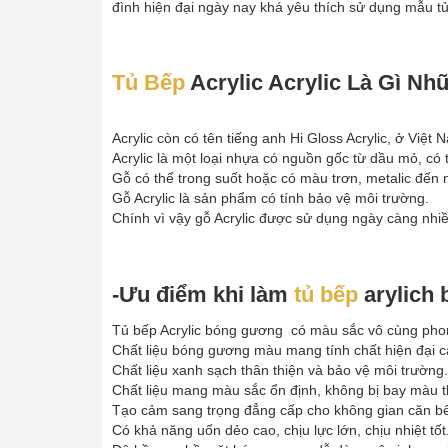
đình hiện đại ngày nay khá yêu thích sử dụng mẫu tủ 
Tủ Bếp
Acrylic Acrylic Là Gì N
Acrylic còn có tên tiếng anh Hi Gloss Acrylic, ở Vi
Acrylic là một loại nhựa có nguồn gốc từ dầu mỏ, có t
Gỗ có thể trong suốt hoặc có màu trơn, metalic đến
Gỗ Acrylic là sản phẩm có tính bảo vệ môi trường.
Chính vì vậy gỗ Acrylic được sử dụng ngày càng nhiều 
-Ưu điểm khi làm
tủ bếp
arylich 
Tủ bếp Acrylic bóng gương có màu sắc vô cùng pho
Chất liệu bóng gương màu mang tính chất hiện đại c
Chất liệu xanh sạch thân thiện và bảo vệ môi trường.
Chất liệu mang màu sắc ổn định, không bị bay màu th
Tạo cảm sang trọng đẳng cấp cho không gian căn b
Có khả năng uốn dẻo cao, chịu lực lớn, chịu nhiệt tốt