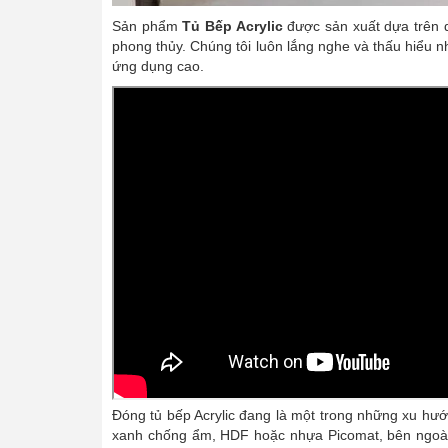
Sản phẩm
Tủ Bếp Acrylic
được sản xuất dựa trên d
phong thủy. Chúng tôi luôn lắng nghe và thấu hiểu 
ứng dụng cao.
Đóng tủ bếp Acrylic đang là một trong những xu hướ
xanh chống ẩm, HDF hoặc nhựa Picomat, bên ngoài p