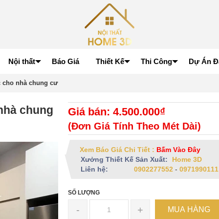
Nội thất
Báo Giá
Thiết Kế
Thi Công
Dự Án Đ
c cho nhà chung cư
 nhà chung
Giá bán: 4.500.000₫
(Đơn Giá Tính Theo Mét Dài)
Xem Báo Giá Chi Tiết :
Bấm Vào Đây
Xưởng Thiết Kế Sản Xuất:
Home 3D
Liên hệ:
0902277552
-
0971990111
SỐ LƯỢNG
-
+
MUA HÀNG