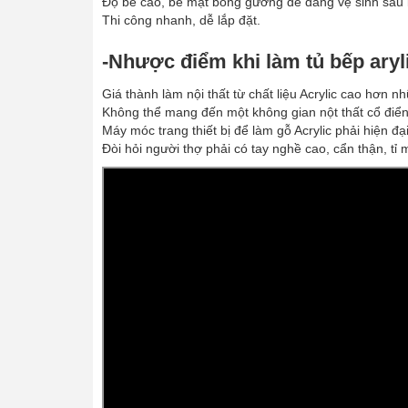
Độ bề cao, bề mặt bóng gương dễ dàng vệ sinh sau 
Thi công nhanh, dễ lắp đặt.
-Nhược điểm khi làm tủ bếp arylic
Giá thành làm nội thất từ chất liệu Acrylic cao hơn n
Không thể mang đến một không gian nột thất cổ điển
Máy móc trang thiết bị để làm gỗ Acrylic phải hiện đạ
Đòi hỏi người thợ phải có tay nghề cao, cẩn thận, tỉ m