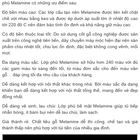
phủ Melamine có những ưu điểm sau:
Độ bền màu cao: Các lớp cấu tạo nên Melamine được liên kết chặt
chẽ với nhau bằng keo và được ép dưới áp suất lớn ở nhiệt độ cao
tới 220 độ C nên đảm bảo tính ổn định và khả năng giữ màu cao.
Có độ bền thuộc loại tốt: Do sử dụng cốt gỗ công nghiệp được sản
xuất trên công nghệ tiên tiến, dây chuyền máy móc hiện đại nên sản
phẩm chịu nhiệt tốt, chịu lực ổn định, đặc biệt không cong vênh, mối
mọt.
Đa dạng màu sắc: Lớp phủ Melamine sở hữu hơn 240 màu với đủ
các gam màu từ sáng đến tối, từ màu đơn sắc cho đến màu vân
gỗ… đáp ứng tối đa nhu cầu của khách hàng.
Dễ dàng kết hợp với nội thất khác trong nhà: Bởi màu sắc đa dạng
khiến bạn dễ dàng kết hợp với nội thất tổng thể, mang đến vẻ đẹp
đồng nhất.
Dễ dàng vệ sinh, lau chùi: Lớp phủ bề mặt Melamine giúp tủ bếp
nhẵn bóng, ít bám bụi nên dễ lau chùi, làm sạch.
Giá thành rẻ: Chất liệu gỗ Melamine dễ thi công, chế tạo và giá
thành thấp nên phù hợp với túi tiền của nhiều gia đình.