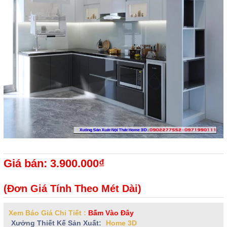
Giá bán: 3.900.000₫
(Đơn Giá Tính Theo Mét Dài)
Xem Báo Giá Chi Tiết :
Bấm Vào Đây
Xưởng Thiết Kế Sản Xuất:
Home 3D