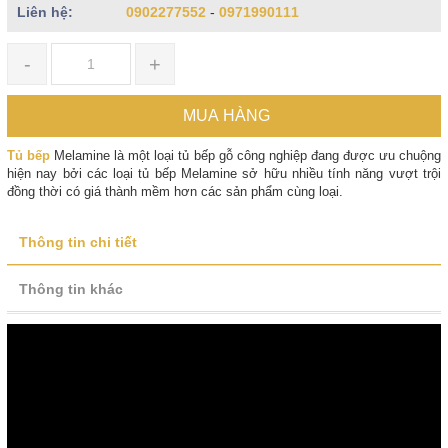
Liên hệ:
0902277552
-
0971990111
-
+
MUA HÀNG
Tủ bếp
Melamine là một loại tủ bếp gỗ công nghiệp đang được ưu chuộng
hiện nay bởi các loại tủ bếp Melamine sở hữu nhiều tính năng vượt trội
đồng thời có giá thành mềm hơn các sản phẩm cùng loại.
Thông tin chi tiết
Thông tin khác