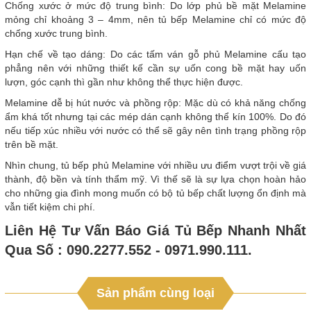
Chống xước ở mức độ trung bình: Do lớp phủ bề mặt Melamine
mỏng chỉ khoảng 3 – 4mm, nên tủ bếp Melamine chỉ có mức độ
chống xước trung bình.
Hạn chế về tạo dáng: Do các tấm ván gỗ phủ Melamine cấu tạo
phẳng nên với những thiết kế cần sự uốn cong bề mặt hay uốn
lượn, góc cạnh thì gần như không thể thực hiện được.
Melamine dễ bị hút nước và phồng rộp: Mặc dù có khả năng chống
ẩm khá tốt nhưng tại các mép dán cạnh không thể kín 100%. Do đó
nếu tiếp xúc nhiều với nước có thể sẽ gây nên tình trạng phồng rộp
trên bề mặt.
Nhìn chung, tủ bếp phủ Melamine với nhiều ưu điểm vượt trội về giá
thành, độ bền và tính thẩm mỹ. Vì thế sẽ là sự lựa chọn hoàn hảo
cho những gia đình mong muốn có bộ tủ bếp chất lượng ổn định mà
vẫn tiết kiệm chi phí.
Liên Hệ Tư Vấn Báo Giá Tủ Bếp Nhanh Nhất
Qua Số : 090.2277.552 - 0971.990.111.
Sản phẩm cùng loại