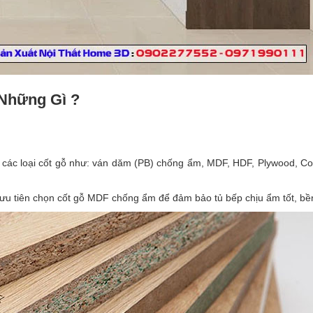
hững Gì ?
cả các loại cốt gỗ như: ván dăm (PB) chống ẩm, MDF, HDF, Plywood, C
 ưu tiên chọn cốt gỗ MDF chống ẩm để đảm bảo tủ bếp chịu ẩm tốt, bền