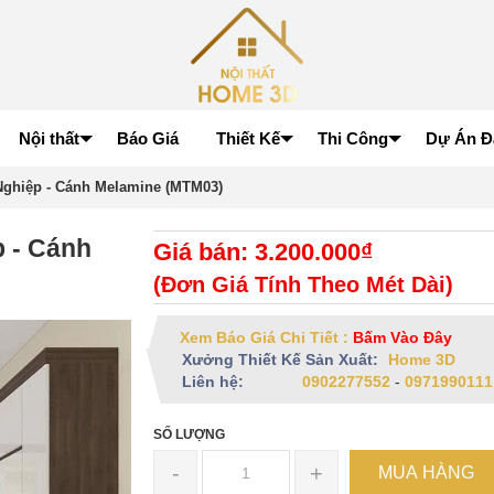
Nội thất
Báo Giá
Thiết Kế
Thi Công
Dự Án Đ
ghiệp - Cánh Melamine (MTM03)
 - Cánh
Giá bán: 3.200.000₫
(Đơn Giá Tính Theo Mét Dài)
Xem Báo Giá Chi Tiết :
Bấm Vào Đây
Xưởng Thiết Kế Sản Xuất:
Home 3D
Liên hệ:
0902277552
-
0971990111
SỐ LƯỢNG
-
+
MUA HÀNG