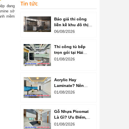
Tin tức
iệp đang
amine sở
hành mềm
Báo giá thi công
liền kề khu đô thị
văn phú hà đông
06/08/2026
Thi công tủ bếp
trọn gói tại Hải
Dương cam kết
01/08/2026
chất lượng
Acrylic Hay
Laminate? Nên
Chọn Loại Nào
01/08/2026
Cho Tủ Bếp Hiện
Đại?
Gỗ Nhựa Picomat
Là Gì? Ưu Điểm,
Nhược Điểm Và
01/08/2026
Báo Giá Mới Nhất