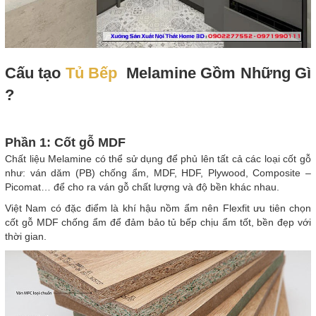
Cấu tạo
Tủ Bếp
Melamine Gồm Những Gì
?
Phần 1: Cốt gỗ MDF
Chất liệu Melamine có thể sử dụng để phủ lên tất cả các loại cốt gỗ
như: ván dăm (PB) chống ẩm, MDF, HDF, Plywood, Composite –
Picomat… để cho ra ván gỗ chất lượng và độ bền khác nhau.
Việt Nam có đặc điểm là khí hậu nồm ẩm nên Flexfit ưu tiên chọn
cốt gỗ MDF chống ẩm để đảm bảo tủ bếp chịu ẩm tốt, bền đẹp với
thời gian.