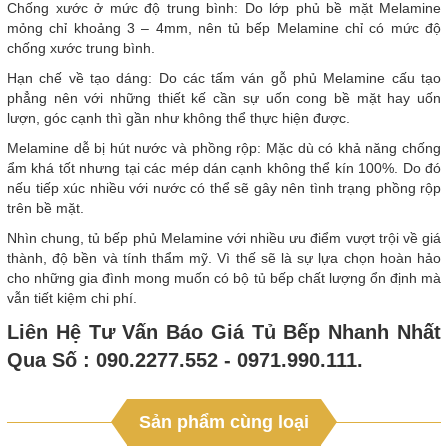
Chống xước ở mức độ trung bình: Do lớp phủ bề mặt Melamine
mỏng chỉ khoảng 3 – 4mm, nên tủ bếp Melamine chỉ có mức độ
chống xước trung bình.
Hạn chế về tạo dáng: Do các tấm ván gỗ phủ Melamine cấu tạo
phẳng nên với những thiết kế cần sự uốn cong bề mặt hay uốn
lượn, góc cạnh thì gần như không thể thực hiện được.
Melamine dễ bị hút nước và phồng rộp: Mặc dù có khả năng chống
ẩm khá tốt nhưng tại các mép dán cạnh không thể kín 100%. Do đó
nếu tiếp xúc nhiều với nước có thể sẽ gây nên tình trạng phồng rộp
trên bề mặt.
Nhìn chung, tủ bếp phủ Melamine với nhiều ưu điểm vượt trội về giá
thành, độ bền và tính thẩm mỹ. Vì thế sẽ là sự lựa chọn hoàn hảo
cho những gia đình mong muốn có bộ tủ bếp chất lượng ổn định mà
vẫn tiết kiệm chi phí.
Liên Hệ Tư Vấn Báo Giá Tủ Bếp Nhanh Nhất
Qua Số : 090.2277.552 - 0971.990.111.
Sản phẩm cùng loại