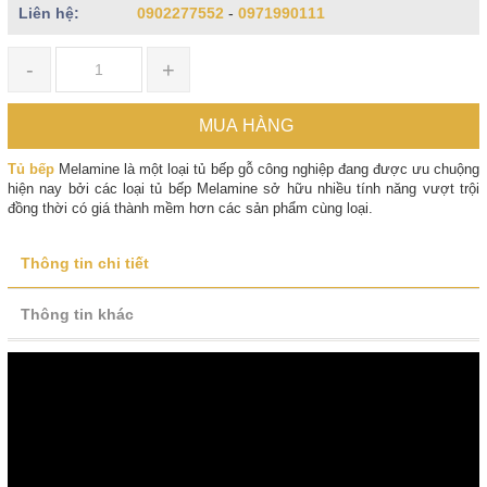
Liên hệ:
0902277552
-
0971990111
-
+
MUA HÀNG
Tủ bếp
Melamine là một loại tủ bếp gỗ công nghiệp đang được ưu chuộng
hiện nay bởi các loại tủ bếp Melamine sở hữu nhiều tính năng vượt trội
đồng thời có giá thành mềm hơn các sản phẩm cùng loại.
Thông tin chi tiết
Thông tin khác