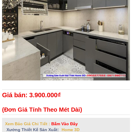
Giá bán: 3.900.000₫
(Đơn Giá Tính Theo Mét Dài)
Xem Báo Giá Chi Tiết :
Bấm Vào Đây
Xưởng Thiết Kế Sản Xuất:
Home 3D