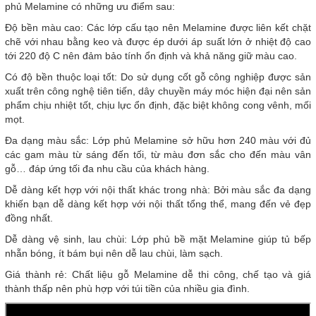
phủ Melamine có những ưu điểm sau:
Độ bền màu cao: Các lớp cấu tạo nên Melamine được liên kết chặt
chẽ với nhau bằng keo và được ép dưới áp suất lớn ở nhiệt độ cao
tới 220 độ C nên đảm bảo tính ổn định và khả năng giữ màu cao.
Có độ bền thuộc loại tốt: Do sử dụng cốt gỗ công nghiệp được sản
xuất trên công nghệ tiên tiến, dây chuyền máy móc hiện đại nên sản
phẩm chịu nhiệt tốt, chịu lực ổn định, đặc biệt không cong vênh, mối
mọt.
Đa dạng màu sắc: Lớp phủ Melamine sở hữu hơn 240 màu với đủ
các gam màu từ sáng đến tối, từ màu đơn sắc cho đến màu vân
gỗ… đáp ứng tối đa nhu cầu của khách hàng.
Dễ dàng kết hợp với nội thất khác trong nhà: Bởi màu sắc đa dạng
khiến bạn dễ dàng kết hợp với nội thất tổng thể, mang đến vẻ đẹp
đồng nhất.
Dễ dàng vệ sinh, lau chùi: Lớp phủ bề mặt Melamine giúp tủ bếp
nhẵn bóng, ít bám bụi nên dễ lau chùi, làm sạch.
Giá thành rẻ: Chất liệu gỗ Melamine dễ thi công, chế tạo và giá
thành thấp nên phù hợp với túi tiền của nhiều gia đình.