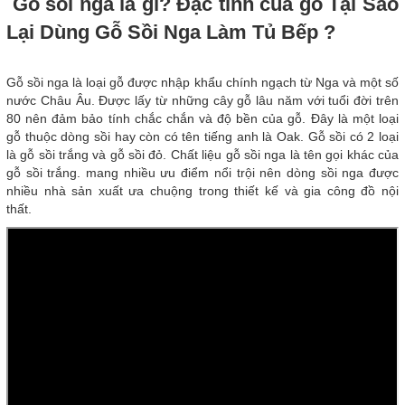
Gỗ sồi nga là gì? Đặc tính của gỗ Tại Sao
Lại Dùng Gỗ Sồi Nga Làm Tủ Bếp ?
Gỗ sồi nga là loại gỗ được nhập khẩu chính ngạch từ Nga và một số
nước Châu Âu. Được lấy từ những cây gỗ lâu năm với tuổi đời trên
80 nên đảm bảo tính chắc chắn và độ bền của gỗ. Đây là một loại
gỗ thuộc dòng sồi hay còn có tên tiếng anh là Oak. Gỗ sồi có 2 loại
là gỗ sồi trắng và gỗ sồi đỏ. Chất liệu gỗ sồi nga là tên gọi khác của
gỗ sồi trắng. mang nhiều ưu điểm nổi trội nên dòng sồi nga được
nhiều nhà sản xuất ưa chuộng trong thiết kế và gia công đồ nội
thất.