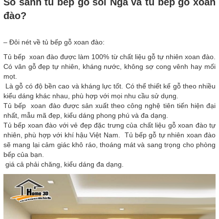
So sánh tủ bếp gỗ sồi Nga và tủ bếp gỗ xoan
đào?
– Đôi nét về tủ bếp gỗ xoan đào:
Tủ bếp xoan đào được làm 100% từ chất liệu gỗ tự nhiên xoan đào.
Có vân gỗ đẹp tự nhiên, kháng nước, không sợ cong vênh hay mối
mọt.
Là gỗ có độ bền cao và kháng lực tốt. Có thể thiết kế gỗ theo nhiều
kiểu dáng khác nhau, phù hợp với mọi nhu cầu sử dụng.
Tủ bếp xoan đào được sản xuất theo công nghệ tiên tiến hiện đại
nhất, mẫu mã đẹp, kiểu dáng phong phú và đa dạng.
Tủ bếp xoan đào với vẻ đẹp đặc trưng của chất liệu gỗ xoan đào tự
nhiên, phù hợp với khí hậu Việt Nam. Tủ bếp gỗ tự nhiên xoan đào
sẽ mang lại cảm giác khô ráo, thoáng mát và sang trọng cho phòng
bếp của bạn.
giá cả phải chăng, kiểu dáng đa dạng.