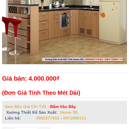
Giá bán: 4.000.000₫
(Đơn Giá Tính Theo Mét Dài)
Xem Báo Giá Chi Tiết :
Bấm Vào Đây
Xưởng Thiết Kế Sản Xuất:
Home 3D
Liên hệ:
0902277552
-
0971990111