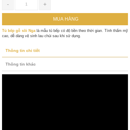
-
+
MUA HÀNG
Tủ bếp gỗ sồi Nga
là mẫu tủ bếp có độ bền theo thời gian. Tính thẩm mỹ
cao, dễ dàng vệ sinh lau chùi sau khi sử dụng.
Thông tin chi tiết
Thông tin khác