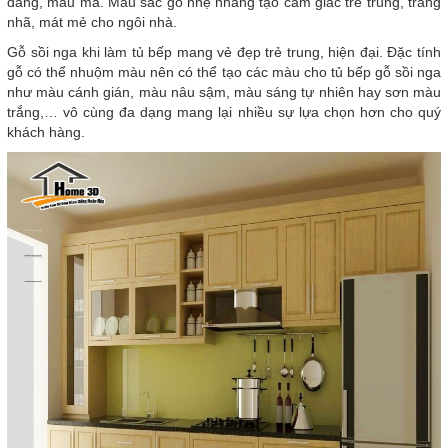
dáng, mẫu mã. Màu sắc gỗ nhẹ nhàng tạo cảm giác trẻ trung, trang
nhã, mát mẻ cho ngôi nhà.
Gỗ sồi nga khi làm tủ bếp mang vẻ đẹp trẻ trung, hiện đại. Đặc tính
gỗ có thể nhuộm màu nên có thể tạo các màu cho tủ bếp gỗ sồi nga
như màu cánh gián, màu nâu sậm, màu sáng tự nhiên hay sơn màu
trắng,… vô cùng đa dạng mang lại nhiều sự lựa chọn hơn cho quý
khách hàng.