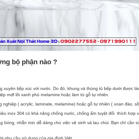
ng bộ phận nào ?
ờng xuyên tiếp xúc với nước. Do đó, khung và thùng tủ bếp dưới được 
iệp mdf lõi xanh phủ melamine hoặc làm từ gỗ tự nhiên.
 nghiệp ( acrylic, laminate, melamine) hoặc gỗ tự nhiên ( xoan đào, sồ
 liệu inox 304 có khả năng chống nước, chống ẩm tuyệt đối thích hợp 
 bóng, nhẵn mịn dễ dàng cho việc vệ sinh và lau chùi. Bạn chỉ cần s
với nhu cầu sử dụng của gia đình Việt.