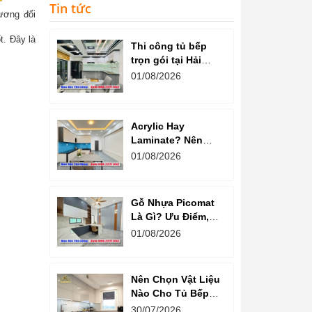
Tin tức
ương đối
t. Đây là
Thi công tủ bếp
trọn gói tại Hải
Dương cam kết
01/08/2026
chất lượng
Acrylic Hay
Laminate? Nên
Chọn Loại Nào
01/08/2026
Cho Tủ Bếp Hiện
Đại?
Gỗ Nhựa Picomat
Là Gì? Ưu Điểm,
Nhược Điểm Và
01/08/2026
Báo Giá Mới Nhất
Nên Chọn Vật Liệu
Nào Cho Tủ Bếp
Chung Cư?
30/07/2026