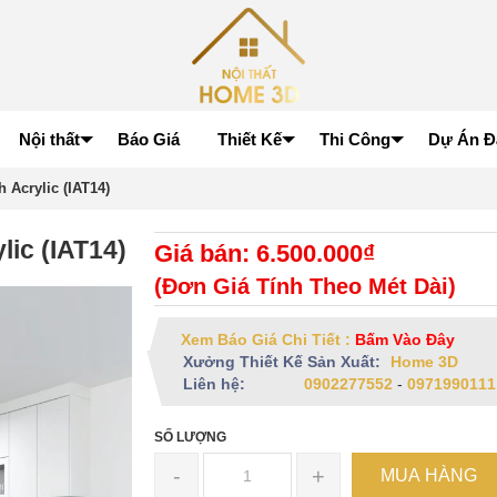
Nội thất
Báo Giá
Thiết Kế
Thi Công
Dự Án Đ
 Acrylic (IAT14)
lic (IAT14)
Giá bán: 6.500.000₫
(Đơn Giá Tính Theo Mét Dài)
Xem Báo Giá Chi Tiết :
Bấm Vào Đây
Xưởng Thiết Kế Sản Xuất:
Home 3D
Liên hệ:
0902277552
-
0971990111
SỐ LƯỢNG
-
+
MUA HÀNG