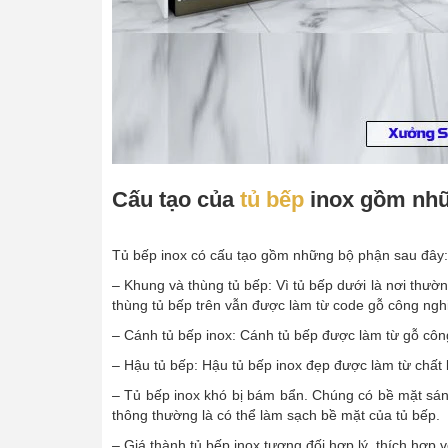
Cấu tạo của
tủ bếp
inox gồm nhữ
Tủ bếp inox có cấu tạo gồm những bộ phận sau đây:
– Khung và thùng tủ bếp: Vì tủ bếp dưới là nơi thư
thùng tủ bếp trên vẫn được làm từ code gỗ công ngh
– Cánh tủ bếp inox: Cánh tủ bếp được làm từ gỗ công
– Hậu tủ bếp: Hậu tủ bếp inox đẹp được làm từ chất
– Tủ bếp inox khó bị bám bẩn. Chúng có bề mặt sáng
thông thường là có thể làm sạch bề mặt của tủ bếp.
– Giá thành tủ bếp inox tương đối hợp lý, thích hợp 