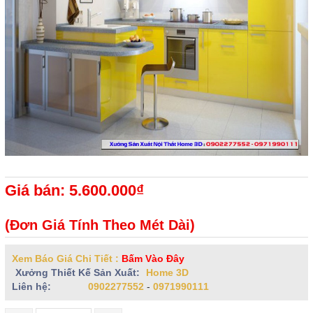
Giá bán: 5.600.000₫
(Đơn Giá Tính Theo Mét Dài)
Xem Báo Giá Chi Tiết :
Bấm Vào Đây
Xưởng Thiết Kế Sản Xuất:
Home 3D
Liên hệ:
0902277552
-
0971990111