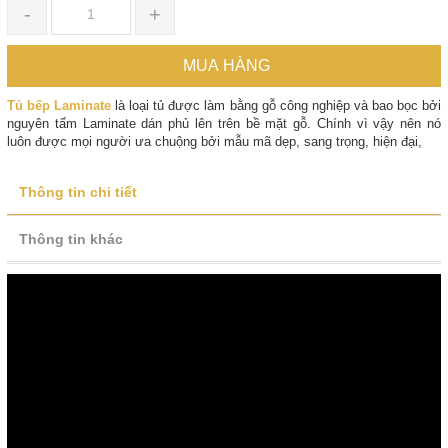
-
+
MUA HÀNG
Tủ bếp Laminate
là loại tủ được làm bằng gỗ công nghiệp và bao bọc bởi
nguyên tấm Laminate dán phủ lên trên bề mặt gỗ. Chính vì vậy nên nó
luôn được mọi người ưa chuộng bởi mẫu mã dẹp, sang trọng, hiện đại,
Thông tin chi tiết
Thông tin khác