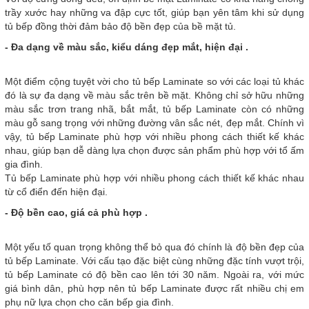
trầy xước hay những va đập cực tốt, giúp bạn yên tâm khi sử dụng
tủ bếp đồng thời đảm bảo độ bền đẹp của bề mặt tủ.
- Đa dạng về màu sắc, kiểu dáng đẹp mắt, hiện đại .
Một điểm cộng tuyệt vời cho tủ bếp Laminate so với các loại tủ khác
đó là sự đa dạng về màu sắc trên bề mặt. Không chỉ sở hữu những
màu sắc trơn trang nhã, bắt mắt, tủ bếp Laminate còn có những
màu gỗ sang trọng với những đường vân sắc nét, đẹp mắt. Chính vì
vậy, tủ bếp Laminate phù hợp với nhiều phong cách thiết kế khác
nhau, giúp bạn dễ dàng lựa chọn được sản phẩm phù hợp với tổ ấm
gia đình.
Tủ bếp Laminate phù hợp với nhiều phong cách thiết kế khác nhau
từ cổ điển đến hiện đại.
- Độ bền cao, giá cả phù hợp .
Một yếu tố quan trọng không thể bỏ qua đó chính là độ bền đẹp của
tủ bếp Laminate. Với cấu tạo đặc biệt cùng những đặc tính vượt trội,
tủ bếp Laminate có độ bền cao lên tới 30 năm. Ngoài ra, với mức
giá bình dân, phù hợp nên tủ bếp Laminate được rất nhiều chị em
phụ nữ lựa chọn cho căn bếp gia đình.