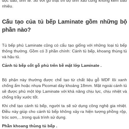
độc đáo, tinh tế. So với gỗ thật thì độ tinh xảo cũng không kém bao
nhiêu.
Cấu tạo của tủ bếp Laminate gồm những bộ
phần nào?
Tủ bếp phủ Laminate cũng có cấu tạo giống với những loại tủ bếp
thông thường. Gồm có 3 phần chính: Cánh tủ bếp, khoang thùng tủ
và hậu tủ.
Cánh tủ bếp cốt gỗ phủ trên bề mặt lớp Laminate .
Bộ phận này thường được chế tạo từ chất liệu gỗ MDF lõi xanh
chống ẩm hoặc nhựa Picomat dày khoảng 18mm. Mặt ngoài cánh tủ
sẽ được phủ một lớp Laminate với khả năng chịu lực, chịu nhiệt và
chống trầy xước tốt.
Khi chế tạo cánh tủ bếp, người ta sẽ sử dụng công nghệ gia nhiệt.
Điều này giúp cho cánh tủ bếp không xảy ra hiện tượng phồng rộp,
tróc sơn,…trong quá trình sử dụng.
Phần khoang thùng tủ bếp .