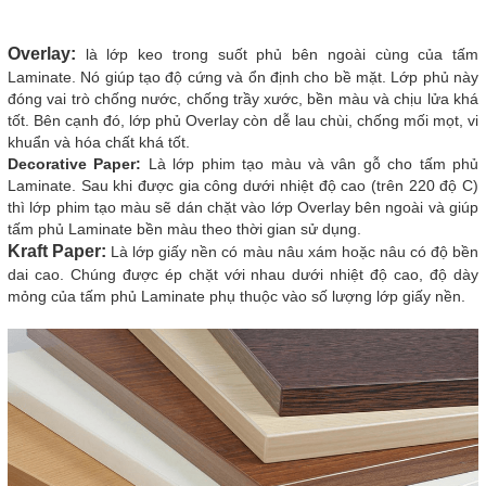
Overlay:
là lớp keo trong suốt phủ bên ngoài cùng của tấm
Laminate. Nó giúp tạo độ cứng và ổn định cho bề mặt. Lớp phủ này
đóng vai trò chống nước, chống trầy xước, bền màu và chịu lửa khá
tốt. Bên cạnh đó, lớp phủ Overlay còn dễ lau chùi, chống mối mọt, vi
khuẩn và hóa chất khá tốt.
Decorative Paper:
Là lớp phim tạo màu và vân gỗ cho tấm phủ
Laminate. Sau khi được gia công dưới nhiệt độ cao (trên 220 độ C)
thì lớp phim tạo màu sẽ dán chặt vào lớp Overlay bên ngoài và giúp
tấm phủ Laminate bền màu theo thời gian sử dụng.
Kraft Paper:
Là lớp giấy nền có màu nâu xám hoặc nâu có độ bền
dai cao. Chúng được ép chặt với nhau dưới nhiệt độ cao, độ dày
mỏng của tấm phủ Laminate phụ thuộc vào số lượng lớp giấy nền.